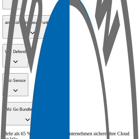
angekündigte neue Funktionen
Wiz Defend
Wiz-Sensor
Wiz Go Bundle für KMUs
Mehr als 65 % der Fortune-100-Unternehmen sichern ihre Cloud