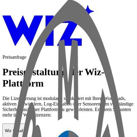
Preisanfrage
Preisgestaltung der Wiz-
Plattform
Die Lizenzierung ist modular – sie skaliert mit Ihren Workloads,
aktiven Entwicklern, Log-Eingaben oder Sensoren, um vollständige
Sicherheit auf einer Plattform zu gewährleisten. Erfahren Sie unten
mehr über Wiz-Lizenzen:
Wiz Cloud