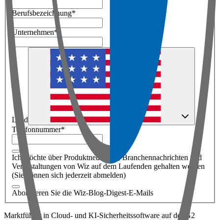
Berufsbezeichnung
*
Unternehmen
*
Land
Telefonnummer
*
Ich möchte über Produktneuheiten, Branchennachrichten und
Veranstaltungen von Wiz auf dem Laufenden gehalten werden
(Sie können sich jederzeit abmelden)
Abonnieren Sie die Wiz-Blog-Digest-E-Mails
Marktführer in Cloud- und KI-Sicherheitssoftware auf der G2