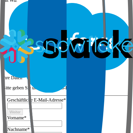
mit Wiz
Schritt 1 von 3
Ihre Daten
Bitte geben Sie unten die Arbeits-E-Mail ein
Geschäftliche E-Mail-Adresse
*
Weiter
Vorname
*
Nachname
*