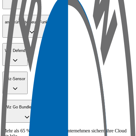
angekündigte neue Funktionen
Wiz Defend
Wiz-Sensor
Wiz Go Bundle für KMUs
Mehr als 65 % der Fortune-100-Unternehmen sichern ihre Cloud