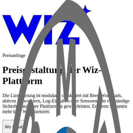
Preisanfrage
Preisgestaltung der Wiz-
Plattform
Die Lizenzierung ist modular – sie skaliert mit Ihren Workloads,
aktiven Entwicklern, Log-Eingaben oder Sensoren, um vollständige
Sicherheit auf einer Plattform zu gewährleisten. Erfahren Sie unten
mehr über Wiz-Lizenzen:
Wiz Cloud