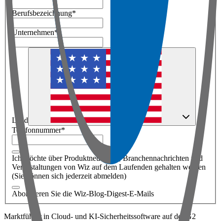
Berufsbezeichnung
*
Unternehmen
*
Land
Telefonnummer
*
Ich möchte über Produktneuheiten, Branchennachrichten und
Veranstaltungen von Wiz auf dem Laufenden gehalten werden
(Sie können sich jederzeit abmelden)
Abonnieren Sie die Wiz-Blog-Digest-E-Mails
Marktführer in Cloud- und KI-Sicherheitssoftware auf der G2