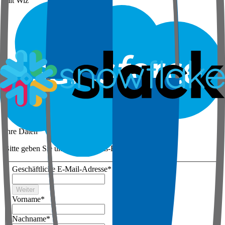
mit Wiz
Schritt 1 von 3
Ihre Daten
Bitte geben Sie unten die Arbeits-E-Mail ein
Geschäftliche E-Mail-Adresse
*
Weiter
Vorname
*
Nachname
*