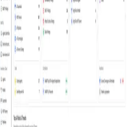
Apellido
*
País
Número de teléfono
*
Empresa
*
Mantenme actualizado sobre los lanzamientos de productos de
Wiz, noticias de la industria y eventos (puedes darte de baja en
cualquier momento)
Suscríbeme a los correos electrónicos de resumen del blog de
Wiz