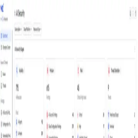
Cerrar
Obtén una demostración personalizada
Ver Wiz en acción
Paso 1 de 3
Correo electrónico del trabajo
*
Siguiente
Nombre
*