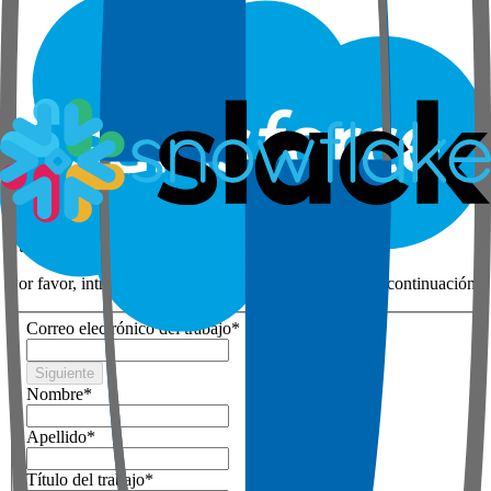
Paso 1 de 3
Tus datos
Por favor, introduzca el correo electrónico de trabajo a continuación
Correo electrónico del trabajo
*
Siguiente
Nombre
*
Apellido
*
Título del trabajo
*