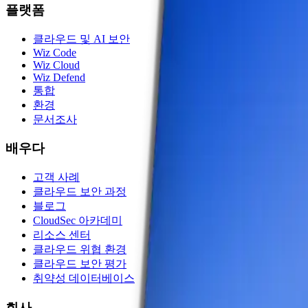
플랫폼
클라우드 및 AI 보안
Wiz Code
Wiz Cloud
Wiz Defend
통합
환경
문서조사
배우다
고객 사례
클라우드 보안 과정
블로그
CloudSec 아카데미
리소스 센터
클라우드 위협 환경
클라우드 보안 평가
취약성 데이터베이스
회사