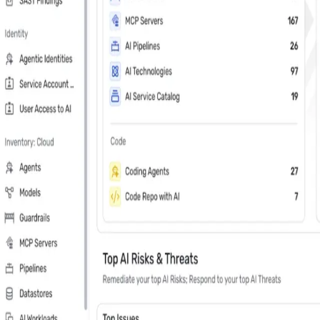
Sobrenome
*
País
Número de telefone
*
Empresa
*
Mantenha-me atualizado sobre lançamentos de produtos Wiz, notícia
Inscreva-me nos e-mails de resumo do blog Wiz
Na sua demonstração pessoal de 30 minuto
Líder em software de segurança em Nuvem e IA no G2