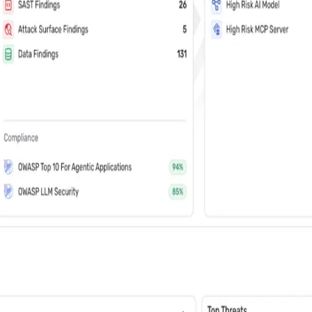
s do setor e eventos (você pode cancelar a assinatura a qualquer mom
s, você aprenderá como o Wiz: