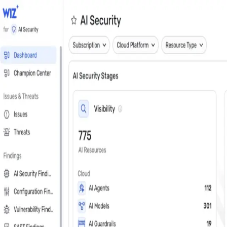
Fechar
Marque uma demonstração personalizada
Veja o Wiz em ação
Passo 1 de 3
E-mail de trabalho
*
Próximo
Nome
*