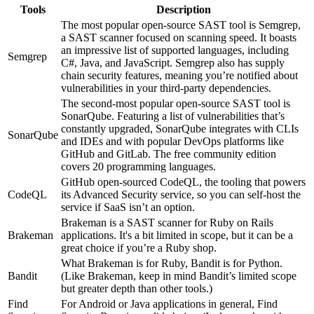
Tools
Description
The most popular open-source SAST tool is Semgrep,
a SAST scanner focused on scanning speed. It boasts
an impressive list of supported languages, including
Semgrep
C#, Java, and JavaScript. Semgrep also has supply
chain security features, meaning you’re notified about
vulnerabilities in your third-party dependencies.
The second-most popular open-source SAST tool is
SonarQube. Featuring a list of vulnerabilities that’s
constantly upgraded, SonarQube integrates with CLIs
SonarQube
and IDEs and with popular DevOps platforms like
GitHub and GitLab. The free community edition
covers 20 programming languages.
GitHub open-sourced CodeQL, the tooling that powers
CodeQL
its Advanced Security service, so you can self-host the
service if SaaS isn’t an option.
Brakeman is a SAST scanner for Ruby on Rails
Brakeman
applications. It's a bit limited in scope, but it can be a
great choice if you’re a Ruby shop.
What Brakeman is for Ruby, Bandit is for Python.
Bandit
(Like Brakeman, keep in mind Bandit’s limited scope
but greater depth than other tools.)
Find
For Android or Java applications in general, Find