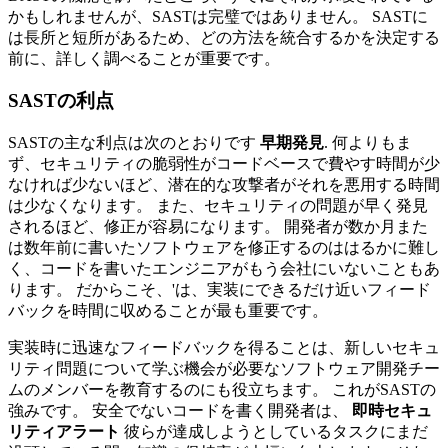
かもしれませんが、SASTは完璧ではありません。 SASTに
は長所と短所があるため、どの方法を統合するかを決定する
前に、詳しく調べることが重要です。
SASTの利点
SASTの主な利点は次のとおりです
早期発見
. 何よりもま
ず、セキュリティの脆弱性がコードベースで費やす時間が少
なければ少ないほど、潜在的な攻撃者がそれを悪用する時間
は少なくなります。 また、セキュリティの問題が早く発見
されるほど、修正が容易になります。 開発者が数か月また
は数年前に書いたソフトウェアを修正するのははるかに難し
く、コードを書いたエンジニアがもう会社にいないこともあ
ります。 だからこそ、'は、実装にできるだけ近いフィード
バックを時間に収めることが最も重要です。
実装時に迅速なフィードバックを得ることは、新しいセキュ
リティ問題について学ぶ機会が必要なソフトウェア開発チー
ムのメンバーを教育するのにも役立ちます。 これがSASTの
強みです。 安全でないコードを書く開発者は、
即時セキュ
リティアラート
彼らが達成しようとしているタスクにまだ