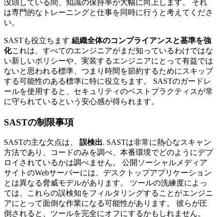
没頭している間、知識の保持率が大幅に向上します。 それ
は専門的なトレーニングと仕事を同時に行うと考えてくださ
い。
SASTも役立ちます
組織全体のコンプライアンスと基準を強
化
これは、すべてのエンジニアがまだ知っているわけではな
い新しいポリシーや、実装するエンジニアにとって有益では
ないと思われる標準、つまり時間を節約するためにスキップ
する可能性のある標準に特に役立ちます。 SASTのガードレ
ールを使用すると、セキュリティのベストプラクティスが常
に守られているという安心感が得られます。
SASTの制限事項
SASTの主な欠点は、
誤検出
. SASTは非常に熱心なスキャン
方法であり、コードのみを調べ、本番環境でどのようにデプ
ロイされているかは調べません。 公開ソーシャルメディア
サイトのWebサーバーには、デスクトップアプリケーション
とは異なる脅威モデルがあります。 ツールの洗練度によっ
ては、これらの誤検知をフィルタリングすることがエンジニ
アにとって面倒な作業になる可能性があります。 彼らが圧
倒されると、ツールを完全にオフにするかもしれません。