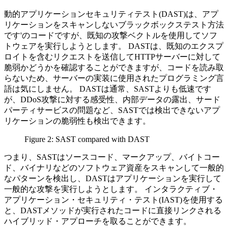
動的アプリケーションセキュリティテスト(DAST)は、アプ
リケーションをスキャンしないブラックボックステスト方法
です'のコードですが、既知の攻撃ベクトルを使用してソフ
トウェアを実行しようとします。 DASTは、既知のエクスプ
ロイトを含むリクエストを送信してHTTPサーバーに対して
脆弱かどうかを確認することができますが、コードを読み取
らないため、サーバーの実装に使用されたプログラミング言
語は気にしません。 DASTは通常、SASTよりも低速です
が、DDoS攻撃に対する感受性、内部データの露出、サード
パーティサービスの問題など、SASTでは検出できないアプ
リケーションの脆弱性も検出できます。
Figure 2: SAST compared with DAST
つまり、SASTはソースコード、マークアップ、バイトコー
ド、バイナリなどのソフトウェア資産をスキャンして一般的
なパターンを検出し、DASTはアプリケーションを実行して
一般的な攻撃を実行しようとします。 インタラクティブ・
アプリケーション・セキュリティ・テスト(IAST)を使用する
と、DASTメソッドが実行されたコードに直接リンクされる
ハイブリッド・アプローチを取ることができます。