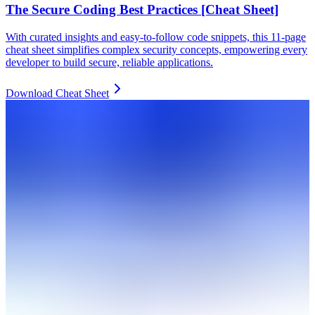
The Secure Coding Best Practices [Cheat Sheet]
With curated insights and easy-to-follow code snippets, this 11-page
cheat sheet simplifies complex security concepts, empowering every
developer to build secure, reliable applications.
Download Cheat Sheet