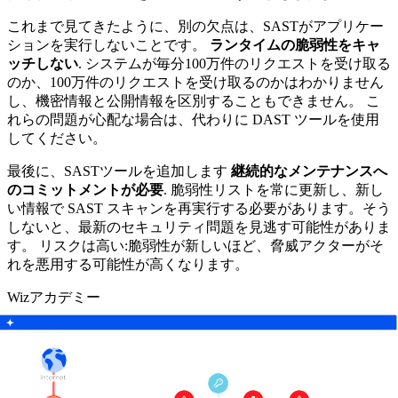
これまで見てきたように、別の欠点は、SASTがアプリケー
ションを実行しないことです。
ランタイムの脆弱性をキャ
ッチしない
. システムが毎分100万件のリクエストを受け取る
のか、100万件のリクエストを受け取るのかはわかりません
し、機密情報と公開情報を区別することもできません。 こ
れらの問題が心配な場合は、代わりに DAST ツールを使用
してください。
最後に、SASTツールを追加します
継続的なメンテナンスへ
のコミットメントが必要
. 脆弱性リストを常に更新し、新し
い情報で SAST スキャンを再実行する必要があります。そう
しないと、最新のセキュリティ問題を見逃す可能性がありま
す。 リスクは高い:脆弱性が新しいほど、脅威アクターがそ
れを悪用する可能性が高くなります。
Wizアカデミー
What is SecDevOps? + How It Differs From
DevSecOps
もっと読む