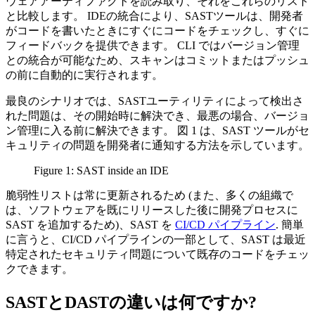
ウェアアーティファクトを読み取り、それをこれらのリスト
と比較します。 IDEの統合により、SASTツールは、開発者
がコードを書いたときにすぐにコードをチェックし、すぐに
フィードバックを提供できます。 CLI ではバージョン管理
との統合が可能なため、スキャンはコミットまたはプッシュ
の前に自動的に実行されます。
最良のシナリオでは、SASTユーティリティによって検出さ
れた問題は、その開始時に解決でき、最悪の場合、バージョ
ン管理に入る前に解決できます。 図 1 は、SAST ツールがセ
キュリティの問題を開発者に通知する方法を示しています。
Figure 1: SAST inside an IDE
脆弱性リストは常に更新されるため (また、多くの組織で
は、ソフトウェアを既にリリースした後に開発プロセスに
SAST を追加するため)、SAST を
CI/CD パイプライン
. 簡単
に言うと、CI/CD パイプラインの一部として、SAST は最近
特定されたセキュリティ問題について既存のコードをチェッ
クできます。
SASTとDASTの違いは何ですか?