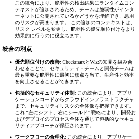
この統合により、脆弱性の検出結果にランタイムコン
テキストが追加されるため、チームは脆弱性がインタ
ーネットに公開されているかどうかを理解でき、悪用
のリスクが高まります。 この追加のコンテキストは、
リスク レベルを変更し、脆弱性の優先順位付けをより
効果的に行うのに役立ちます。
統合の利点
優先順位付けの改善:
CheckmarxとWizの知見を組み合
わせることで、セキュリティ・チームと開発チームは
最も重要な脆弱性に最初に焦点を当て、生産性と効率
を向上させることができます。
包括的なセキュリティ体制:
この統合により、アプリ
ケーションコードからクラウドインフラストラクチャ
まで、セキュリティリスクの全体像を把握できます。
これ "左にシフト、右にシールド" 戦略により、開発お
よびデプロイのプロセス全体を通じて包括的なセキュ
リティアプローチが保証されます。
ワークフローの合理化:
この統合により、アプリケー