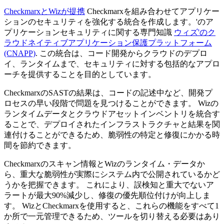
CheckmarxとWizが提携
Checkmarxを組み合わせてアプリケー
ションのセキュリティを強化する統合を作成します。'のア
プリケーションセキュリティに関する専門知識
ウィズ'のク
ラウドネイティブアプリケーション保護プラットフォーム
(CNAPP)
. この統合は、コード開発からクラウドのデプロ
イ、ランタイムまで、セキュリティに対する包括的なアプロ
ーチを提供することを目的としています。
CheckmarxのSASTの結果は、コードの記述中など、開発プ
ロセスの早い段階で問題を見つけることができます。 Wizの
ランタイムデータとクラウドアセットインベントリを統合す
ることで、デプロイされたインフラストラクチャと結果を関
連付けることができるため、脆弱性の特定と修復にかかる時
間を節約できます。
Checkmarxのスキャン情報とWizのランタイム・データか
ら、重大な脆弱性が実際にシステム内で公開されているかど
うかを把握できます。 これにより、誤検知と重大でないア
ラートが最大90%減少し、修復の優先順位付けが向上しま
す。 WizとCheckmarxを使用すると、これらの機能をすべて1
か所で一元管理できるため、ツールを切り替える必要はあり