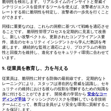
脆弱性を検出します。 リアルタイムのインサイトと脅威イ
ンテリジェンスを提供するツールを使えば、攻撃者がエスカ
レートする前に脆弱性を特定し、攻撃者の一歩先を行くこと
ができます。
同様に重要なのは、これらの洞察に基づいて戦略を適応させ
ることです。 脆弱性管理プロセスを定期的に見直して改善
し、新しい攻撃ベクトル、更新されたコンプライアンス要
件、過去のセキュリティ インシデントから学んだ教訓を考
慮します。 継続的な監視と適応により、プログラムの有効
性と回復力を維持し、進化するセキュリティ環境に合わせて
います。
9. 従業員を教育し、力を与える
従業員は、脆弱性に対する防御の最前線です。 定期的なト
レーニングにより、スタッフは潜在的な脅威を認識し、セキ
ュリティの維持における彼らの役割を理解するための知識を
身に付けることができます。 開発者の学習から
安全なコー
ディング手法
フィッシングのリスクを理解している非技術
チームにとって、教育は全員がより安全な環境に貢献するこ
とを保証します。