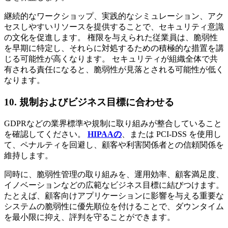
継続的なワークショップ、実践的なシミュレーション、アク
セスしやすいリソースを提供することで、セキュリティ意識
の文化を促進します。 権限を与えられた従業員は、脆弱性
を早期に特定し、それらに対処するための積極的な措置を講
じる可能性が高くなります。 セキュリティが組織全体で共
有される責任になると、脆弱性が見落とされる可能性が低く
なります。
10. 規制およびビジネス目標に合わせる
GDPRなどの業界標準や規制に取り組みが整合していること
を確認してください。
HIPAAの
、または PCI-DSS を使用し
て、ペナルティを回避し、顧客や利害関係者との信頼関係を
維持します。
同時に、脆弱性管理の取り組みを、運用効率、顧客満足度、
イノベーションなどの広範なビジネス目標に結びつけます。
たとえば、顧客向けアプリケーションに影響を与える重要な
システムの脆弱性に優先順位を付けることで、ダウンタイム
を最小限に抑え、評判を守ることができます。