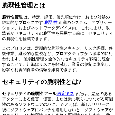
脆弱性管理とは
脆弱性管理
は、特定、評価、優先順位付け、および対処の
継続的なプロセスです
脆弱 性
組織のシステム、アプリケー
ション、およびネットワークデバイス内。 これにより、攻
撃者がセキュリティの脆弱性を悪用する前に、セキュリティ
の脆弱性を軽減できます。
このプロセスは、定期的な脆弱性スキャン、リスク評価、修
復作業、継続的な監視など、プロアクティブかつ循環的に行
われます。 脆弱性管理を全体的なセキュリティ戦略に統合
することで、組織はリスクを軽減し、業界の規制に準拠し、
顧客や利害関係者の信頼を維持できます。
セキュリティの脆弱性とは?
セキュリティの脆弱性
アール
設定ミス
または、悪意のある
アクターによる侵害、侵害、または乗っ取りにつながる可能
性のあるソフトウェアのバグ。 たとえば、新しいリリース
後にソフトウェアにパッチを適用しないと、ソフトウェアが