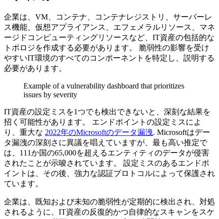
企業は、VM、コンテナ、コンテナレジストリ、サーバーレ
ス機能、仮想アプライアンス、エフェメラルリソース、マネ
ージドコンピューティングリソースなど、IT資産の包括的な
トポロジを作成する必要があります。 脆弱性の影響を受け
やすいIT環境のすべてのコンポーネントを特定し、説明する
必要があります。
Example of a vulnerability dashboard that prioritizes
issues by severity
IT資産の設定ミスを1つでも検出できないと、深刻な結果を
招く可能性があります。 エンドポイントの設定ミスによ
り、重大な
2022年のMicrosoftのデータ漏洩
. Microsoftはデー
タ漏洩の深刻さに異議を唱えていますが、最も高い推定で
は、111か国の65,000を超えるエンティティのデータが侵害
されたことが示唆されています。 設定ミスのあるエンドポ
イントは、その後、強力な認証プロトコルによって保護され
ています。
企業は、既知および未知の脆弱性が定期的に検出され、対処
されるように、IT資産の反復的かつ自律的なスキャンをスケ