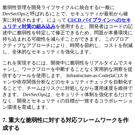
脆弱性管理を開発ライフサイクルに統合する(一般に
DevSecOpsと呼ばれる)ことで、セキュリティが最初から確
実に対処されます。 によって
CI/CD パイプラインへのセキ
ュリティ対策の組み込み
を使用すると、開発者はコードの記
述中に脆弱性を特定して修正できるため、問題が本番環境に
持ち込まれる可能性を減らすことができます。 このプロア
クティブなアプローチにより、時間を節約し、コストを削減
し、全体的なセキュリティを強化します。
これを実現するには、開発中に脆弱性をリアルタイムでスキ
ャンし、ワークフローを中断することなく実用的な洞察を提
供するツールを使用します。 Infrastructure-as-Code(IaC)スキ
ャンや依存関係分析などのセキュリティチェックを自動化す
ることで、チームはリスクに対処しながら運用速度を維持で
きます。 DevSecOpsは、セキュリティ体制を強化するだけで
なく、開発とセキュリティの目標が一致するコラボレーショ
ン環境を育成します。
7. 重大な脆弱性に対する対応フレームワークを作
成する