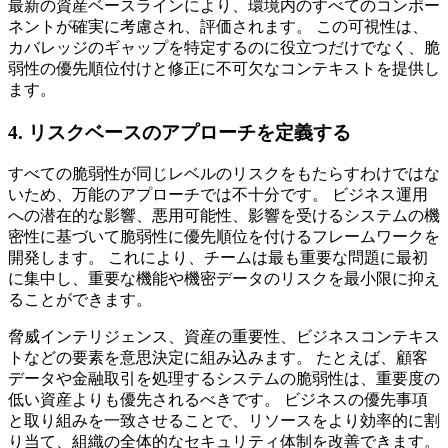
最新の資産ベースラインにより、環境内のすべてのコンポー
ネントが確実に考慮され、評価されます。 この可視性は、
カバレッジのギャップを特定するのに役立つだけでなく、脆
弱性の優先順位付けと修正に不可欠なコンテキストを提供し
ます。
4. リスクベースのアプローチを定義する
すべての脆弱性が同じレベルのリスクをもたらすわけではな
いため、万能のアプローチでは不十分です。 ビジネス運用
への潜在的な影響、悪用可能性、影響を受けるシステムの機
密性に基づいて脆弱性に優先順位を付けるフレームワークを
開発します。 これにより、チームは最も重要な問題に最初
に集中し、重要な機能や機密データのリスクを最小限に抑え
ることができます。
脅威インテリジェンス、資産の重要性、ビジネスコンテキス
トなどの要素を意思決定に組み込みます。 たとえば、顧客
データや金融取引を処理するシステムの脆弱性は、重要度の
低い資産よりも優先されるべきです。 ビジネスの優先事項
と取り組みを一致させることで、リソースをより効率的に割
り当て、組織の全体的なセキュリティ体制を改善できます。