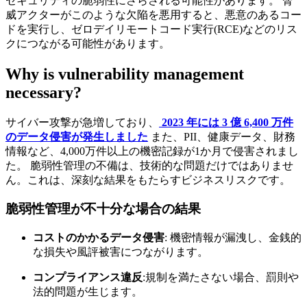
セキュリティの脆弱性にさらされる可能性があります。 脅
威アクターがこのような欠陥を悪用すると、悪意のあるコー
ドを実行し、ゼロデイリモートコード実行(RCE)などのリス
クにつながる可能性があります。
Why is vulnerability management
necessary?
サイバー攻撃が急増しており、
2023 年には 3 億 6,400 万件
のデータ侵害が発生しました
また、PII、健康データ、財務
情報など、4,000万件以上の機密記録が1か月で侵害されまし
た。 脆弱性管理の不備は、技術的な問題だけではありませ
ん。これは、深刻な結果をもたらすビジネスリスクです。
脆弱性管理が不十分な場合の結果
コストのかかるデータ侵害
: 機密情報が漏洩し、金銭的
な損失や風評被害につながります。
コンプライアンス違反
:規制を満たさない場合、罰則や
法的問題が生じます。