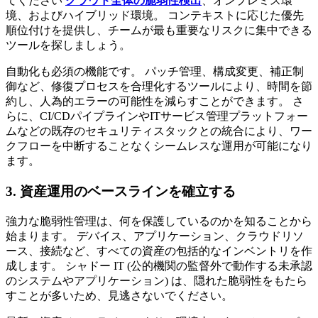
てください
クラウド全体の脆弱性検出
、オンプレミス環
境、およびハイブリッド環境。 コンテキストに応じた優先
順位付けを提供し、チームが最も重要なリスクに集中できる
ツールを探しましょう。
自動化も必須の機能です。 パッチ管理、構成変更、補正制
御など、修復プロセスを合理化するツールにより、時間を節
約し、人為的エラーの可能性を減らすことができます。 さ
らに、CI/CDパイプラインやITサービス管理プラットフォー
ムなどの既存のセキュリティスタックとの統合により、ワー
クフローを中断することなくシームレスな運用が可能になり
ます。
3. 資産運用のベースラインを確立する
強力な脆弱性管理は、何を保護しているのかを知ることから
始まります。 デバイス、アプリケーション、クラウドリソ
ース、接続など、すべての資産の包括的なインベントリを作
成します。 シャドー IT (公的機関の監督外で動作する未承認
のシステムやアプリケーション) は、隠れた脆弱性をもたら
すことが多いため、見逃さないでください。