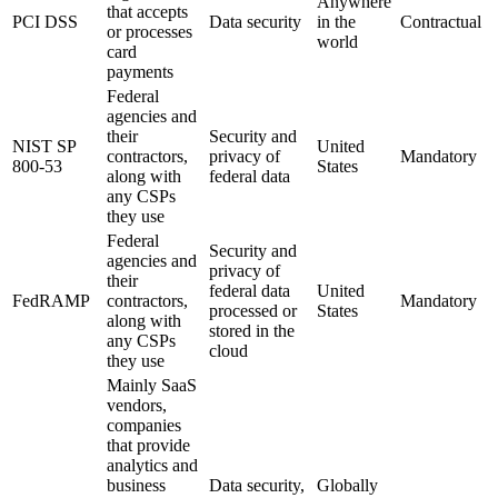
Anywhere
that accepts
PCI DSS
Data security
in the
Contractual
or processes
world
card
payments
Federal
agencies and
their
Security and
NIST SP
United
contractors,
privacy of
Mandatory
800-53
States
along with
federal data
any CSPs
they use
Federal
Security and
agencies and
privacy of
their
federal data
United
FedRAMP
contractors,
Mandatory
processed or
States
along with
stored in the
any CSPs
cloud
they use
Mainly SaaS
vendors,
companies
that provide
analytics and
business
Data security,
Globally