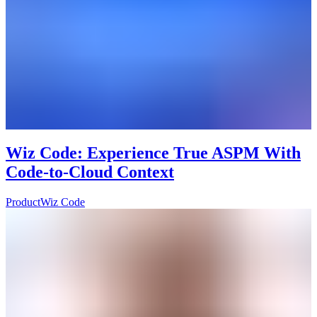
Wiz Code: Experience True ASPM With
Code-to-Cloud Context
Product
Wiz Code