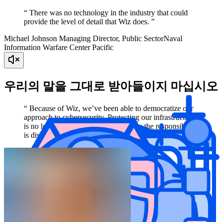
“ There was no technology in the industry that could
provide the level of detail that Wiz does. ”
Michael Johnson
Managing Director, Public Sector
Naval
Information Warfare Center Pacific
우리의 말을 그대로 받아들이지 마십시오
“ Because of Wiz, we’ve been able to democratize our
approach to cybersecurity. Protecting our infrastructure
is no longer concentrated in one team; the responsibility
is distributed across the organization. ”