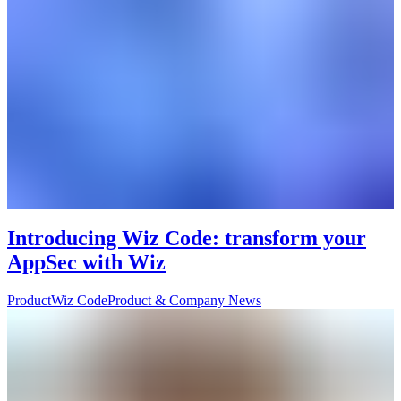
Introducing Wiz Code: transform your
AppSec with Wiz
Product
Wiz Code
Product & Company News