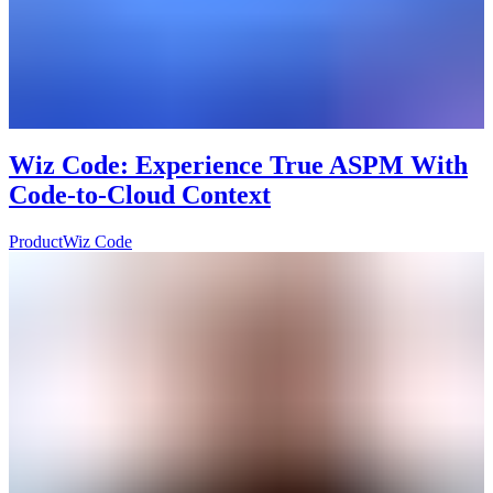
Wiz Code: Experience True ASPM With
Code-to-Cloud Context
Product
Wiz Code