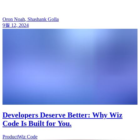
Oron Noah
,
Shashank Golla
9월 12, 2024
Developers Deserve Better: Why Wiz
Code Is Built for You.
Product
Wiz Code