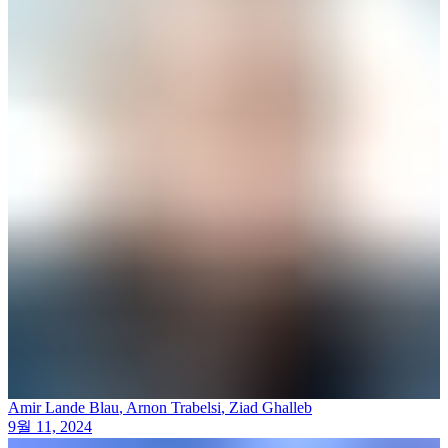
Amir Lande Blau
,
Arnon Trabelsi
,
Ziad Ghalleb
9월 11, 2024