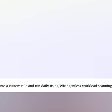
n Hardening: Revealing Misconfi
es
to a custom rule and run daily using Wiz agentless workload scanning