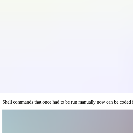
리소스
고객
회사
데모 신청하기
블로그
Streamlining OS and Applicatio
Custom Host Configuration Rul
Shell commands that once had to be run manually now can be coded in