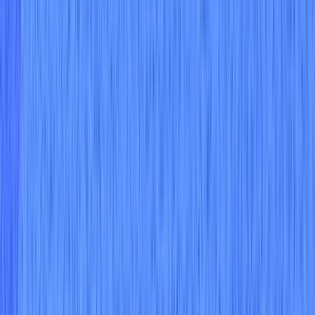
배우다
고객 사례
클라우드 보안 과정
블로그
CloudSec 아카데미
리소스 센터
클라우드 위협 환경
클라우드 보안 평가
취약성 데이터베이스
회사
위즈(Wiz) 소개
팀에 합류하세요
뉴스룸
이벤트
문의
보안 센터
위즈 파트너 얼라이언스