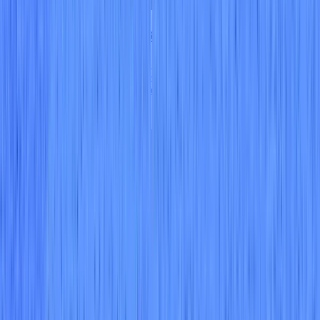
Compliance made easy with Wiz
Stay compliant with Wiz’s 100+ compliance frameworks, generate
quick compliance reports, and remediate issues faster with
remediation guidance and auto-remediation.
더 알아보기
Cloud compliance가 무엇인가요?