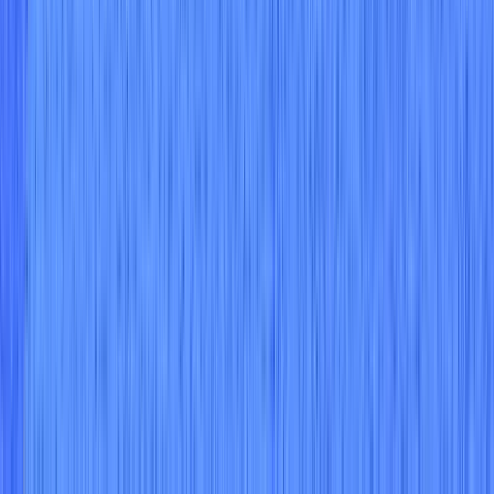
한국어
X
LinkedIn
Bluesky