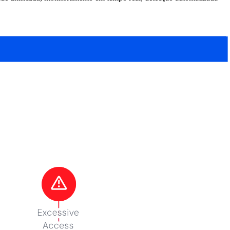
 e ameaças internas. Ele combina tecnologias, políticas e processos
o inclui o gerenciamento de dados locais ou por meio de CSPs
s desafios incluem: