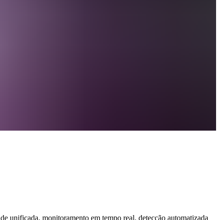
de unificada, monitoramento em tempo real, detecção automatizada