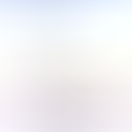
Iniciar sessão
Está enfrentando um incidente?
Wiz
Precificação
Ver demonstração
Plataforma
Soluções
Precificação