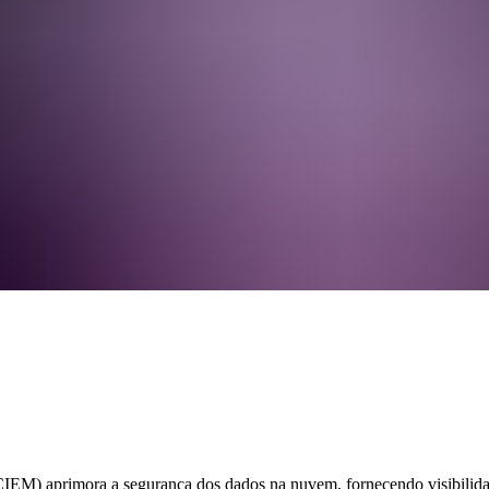
IEM) aprimora a segurança dos dados na nuvem, fornecendo visibilida