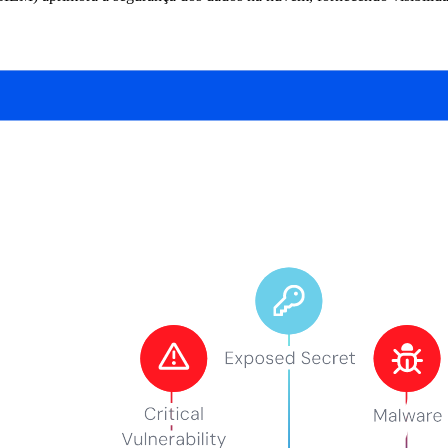
a nuvem contra ameaças como acesso não autorizado, violações de dados
 ou em trânsito, em ambientes de nuvem pública, privada e híbrida. Iss
a proteção de ambientes de nuvem se torna cada vez mais complexa. O
o de dados.
 CSPs.
s today’s top cloud data threats—download the free report.