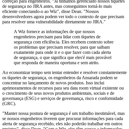
correção para engenheiros. "Já tínhamos gerenciado nossos tíquetes
de segurança no JIRA antes, mas conseguimos torná-lo mais
eficiente conectando-o ao Wiz", disse Dean. "Nossos
desenvolvedores agora podem ver todo o contexto de que precisam
para resolver uma vulnerabilidade diretamente no JIRA."
A Wiz fornece as informações de que nossos
engenheiros precisam para lidar com tíquetes de
segurança com eficiência. Eles recebem contexto sobre
os problemas que precisam resolver, para que saibam
exatamente para onde ir e o que fazer com cada alerta
de segurança, o que significa que eles'é mais provável
que responda de maneira oportuna e sem atrito.
Ao economizar tempo sem tentar entender e resolver constantemente
os tíquetes de segurança, os engenheiros da Ansarada podem se
concentrar no lançamento de novos produtos. Isso inclui
aprimoramentos de recursos para seu data room virtual existente ou
o crescimento de seus novos produtos ambientais, sociais e de
governança (ESG) e serviços de governança, risco e conformidade
(GRC).
"Manter nossa postura de segurança é um trabalho inestimável, mas
se nossos engenheiros tiverem que procurar informações para cada
alerta de segurança recebido, eles não poderão trabalhar em outros
projetos", disse Dean. "Com o Wiz, eles têm acesso a informações