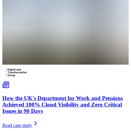
How the UK's Department for Work and Pensions
Achieved 100% Cloud Visibility and Zero Critical
Issues in 90 Days
Read case study