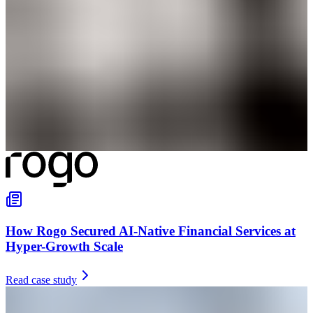
How Rogo Secured AI-Native Financial Services at
Hyper-Growth Scale
Read case study