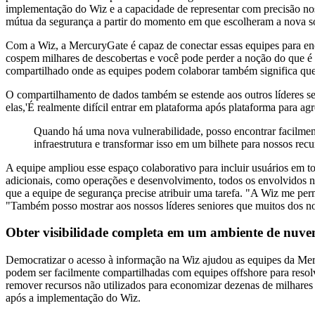
implementação do Wiz e a capacidade de representar com precisão no
mútua da segurança a partir do momento em que escolheram a nova s
Com a Wiz, a MercuryGate é capaz de conectar essas equipes para enc
cospem milhares de descobertas e você pode perder a noção do que é 
compartilhado onde as equipes podem colaborar também significa que e
O compartilhamento de dados também se estende aos outros líderes s
elas,'É realmente difícil entrar em plataforma após plataforma para a
Quando há uma nova vulnerabilidade, posso encontrar facilment
infraestrutura e transformar isso em um bilhete para nossos recu
A equipe ampliou esse espaço colaborativo para incluir usuários em
adicionais, como operações e desenvolvimento, todos os envolvidos no 
que a equipe de segurança precise atribuir uma tarefa. "A Wiz me per
"Também posso mostrar aos nossos líderes seniores que muitos dos nos
Obter visibilidade completa em um ambiente de nuve
Democratizar o acesso à informação na Wiz ajudou as equipes da Me
podem ser facilmente compartilhadas com equipes offshore para resol
remover recursos não utilizados para economizar dezenas de milhares 
após a implementação do Wiz.