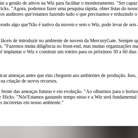
ar a gestão de ativos na Wiz para facilitar o monitoramento. "Ser ca
 Hicks. "Agora, podemos fazer uma pesquisa rápida, obter listas do no
 aos auditores que'estamos fazendo tudo o que precisamos e reduzindo o 
zendo algo que'Não é nativo da nuvem e sem o Wiz, pode levar de seis 
m fáceis de introduzir no ambiente de nuvem da MercuryGate. Sempre 
s. "Fazemos muita diligência no front-end, mas muitas organizações man
é implantar o Wiz e construir um roteiro para os próximos 30 a 60 dias 
icar ameaças antes que elas cheguem aos ambientes de produção. Isso, j
na criação de novos recursos.
à frente das ameaças futuras e em evolução. "Ao olharmos para o horiz
Hicks. "Nós'Estamos gastando tempo nisso e a Wiz será fundamental 
s incorretas em nosso ambiente."