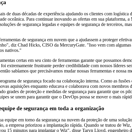
nça
is de duas décadas de experiência ajudando os clientes com logística d
dade oceânica. Para continuar inovando as ofertas em sua plataforma, a
 soluções de segurança legadas e equipes de segurança de terceiros, mas
 ferramentas de segurança em nuvem que a ajudassem a proteger efet
nho", diz Chad Hicks, CISO da MercuryGate. "Isso vem com algumas d
os nativos."
ramentas certas em seu cinto de ferramentas garante que possamos demo
foi extremamente frustrante perder credibilidade com nossos líderes s
, então sabíamos que precisávamos mudar nossas ferramentas e nossa me
m programa de segurança focado na colaboração interna. Como as fusões 
e novas aquisições enquanto educava e colaborava com novos membros 
o grades de proteção e medidas de segurança para garantir que os pilot
uipes se unem para garantir que o DevOps possa se mover o mais rápid
 equipe de segurança em toda a organização
 sua equipe em torno da segurança na nuvem da proteção de uma soluç
 a empresa priorizou a implantação rápida. Quando se tratou de Wiz, a
evou 15 minutos para implantar o Wiz", disse Taryn Lloyd, engenheir