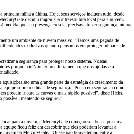
a primeira milha à última. Hoje, seus serviços incluem tudo, desde
 MercuryGate decidiu migrar sua infraestrutura local para a nuvem.
 à medida que sua presença crescia, precisava trazer segurança interna
ivamente um ambiente de nuvem massivo. "Temos uma pegada de
ificuldades exclusivas quando pensamos em proteger milhares de
cratizar a segurança para proteger nosso sistema. Nossas
eniores porque não'Não ter uma ferramenta que nos ajudasse a
ntalidade.
e aquisições são uma grande parte da estratégia de crescimento da
da equipe sobre medidas de segurança. "Penso em segurança como
os possam ir para as curvas o mais rápido possível", disse Hicks.
o possível, mantendo-se seguro."
ão local para a nuvem, a MercuryGate começou sua busca por uma
 equipe ficou feliz em descobrir que eles poderiam levantar a
o de nuvem da MercuryGate. "Quase não houve tempo entre a