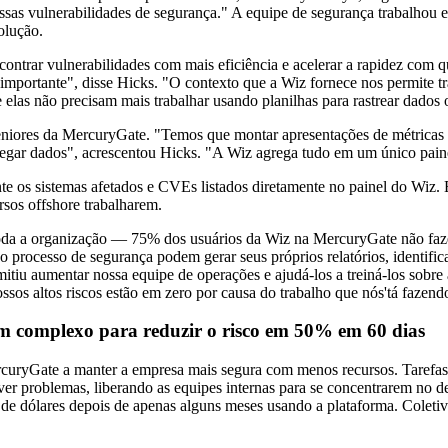
ssas vulnerabilidades de segurança." A equipe de segurança trabalhou 
olução.
ontrar vulnerabilidades com mais eficiência e acelerar a rapidez com q
importante", disse Hicks. "O contexto que a Wiz fornece nos permite t
las não precisam mais trabalhar usando planilhas para rastrear dados o
eniores da MercuryGate. "Temos que montar apresentações de métricas 
gregar dados", acrescentou Hicks. "A Wiz agrega tudo em um único paine
e os sistemas afetados e CVEs listados diretamente no painel do Wiz. 
rsos offshore trabalharem.
 toda a organização — 75% dos usuários da Wiz na MercuryGate não faze
processo de segurança podem gerar seus próprios relatórios, identifica
mitiu aumentar nossa equipe de operações e ajudá-los a treiná-los sobr
sos altos riscos estão em zero por causa do trabalho que nós'tá fazend
m complexo para reduzir o risco em 50% em 60 dias
rcuryGate a manter a empresa mais segura com menos recursos. Tarefas
ver problemas, liberando as equipes internas para se concentrarem no
de dólares depois de apenas alguns meses usando a plataforma. Coletiv