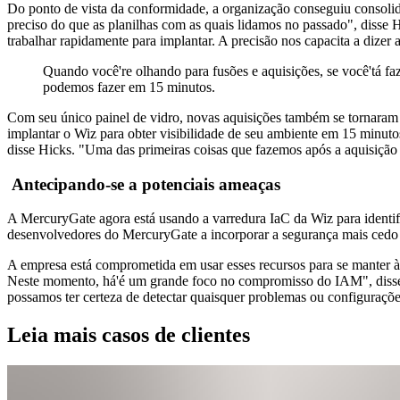
Do ponto de vista da conformidade, a organização conseguiu consolid
preciso do que as planilhas com as quais lidamos no passado", disse
trabalhar rapidamente para implantar. A precisão nos capacita a dizer
Quando você're olhando para fusões e aquisições, se você'tá fa
podemos fazer em 15 minutos.
Com seu único painel de vidro, novas aquisições também se tornara
implantar o Wiz para obter visibilidade de seu ambiente em 15 minuto
disse Hicks. "Uma das primeiras coisas que fazemos após a aquisição 
Antecipando-se a potenciais ameaças
A MercuryGate agora está usando a varredura IaC da Wiz para identif
desenvolvedores do MercuryGate a incorporar a segurança mais cedo 
A empresa está comprometida em usar esses recursos para se manter 
Neste momento, há'é um grande foco no compromisso do IAM", disse 
possamos ter certeza de detectar quaisquer problemas ou configuraçõe
Leia mais casos de clientes