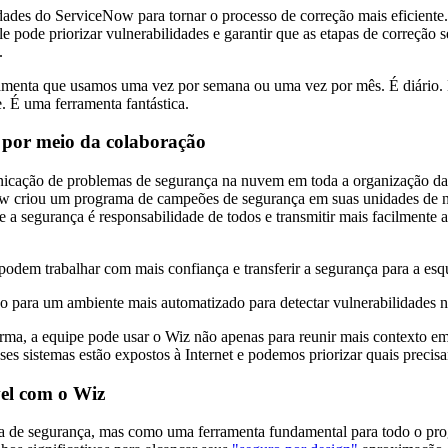
dades do ServiceNow para tornar o processo de correção mais eficient
ele pode priorizar vulnerabilidades e garantir que as etapas de correçã
e.
amenta que usamos uma vez por semana ou uma vez por mês. É diário. E
 É uma ferramenta fantástica.
 por meio da colaboração
nicação de problemas de segurança na nuvem em toda a organização da 
Now criou um programa de campeões de segurança em suas unidades de n
e a segurança é responsabilidade de todos e transmitir mais facilmente
podem trabalhar com mais confiança e transferir a segurança para a es
o para um ambiente mais automatizado para detectar vulnerabilidades n
a, a equipe pode usar o Wiz não apenas para reunir mais contexto em s
ses sistemas estão expostos à Internet e podemos priorizar quais precis
vel com o Wiz
a de segurança, mas como uma ferramenta fundamental para todo o p