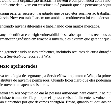
 fluir. Como uma organização nascida na nuvem e comprometida com a 
m ambiente de nuvem em crescimento é garantir que ele permaneça seg
sam para ter sucesso, garantindo que os projetos sejam'estão trabalhand
 ServiceNow em trabalhar em um ambiente multinuvem foi entender sua 
renciando nuvens diferentes e trabalhando com muitos mercados.
nça identificar e corrigir vulnerabilidades, saber quando os recursos 
 permanecer agnóstico em relação à nuvem, eles tiveram que garantir q
 e gerenciar tudo nesses ambientes, incluindo recursos de curta duraçã
uro, a ServiceNow recorreu à Wiz.
ntexto aprimorados
ova tecnologia de segurança, a ServiceNow implantou o Wiz pela primei
raestrutura de nuvem e permissões. Quando ficou claro que eles poderia
 de nuvem em apenas seis horas.
rou em seu objetivo de dar às pessoas autonomia para construir na nu
infraestrutura de TI, para que ela possa revisar facilmente as vulnerabi
ão e entender por que devemos corrigi-la. Então, quando eu dou aos pro
w.