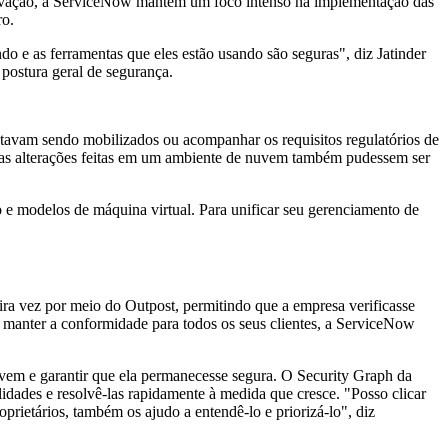
inovação, a ServiceNow mantém um foco intenso na implementação das
uro.
o e as ferramentas que eles estão usando são seguras", diz Jatinder
postura geral de segurança.
estavam sendo mobilizados ou acompanhar os requisitos regulatórios de
ue as alterações feitas em um ambiente de nuvem também pudessem ser
o e modelos de máquina virtual. Para unificar seu gerenciamento de
ra vez por meio do Outpost, permitindo que a empresa verificasse
m manter a conformidade para todos os seus clientes, a ServiceNow
vem e garantir que ela permanecesse segura. O Security Graph da
lidades e resolvê-las rapidamente à medida que cresce. "Posso clicar
prietários, também os ajudo a entendê-lo e priorizá-lo", diz