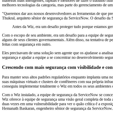
maneiras mais inteligentes, rápidas e melhores de fazer o trabalho
melhores tecnologias da categoria, mas parte do gerenciamento de u
"Queremos dar aos nossos desenvolvedores as ferramentas de que preci
Thukral, arquiteto sênior de segurança da ServiceNow. O desafio da
Antes da Wiz, era um desafio proteger tudo porque estamos ge
Com o escopo de seu ambiente, era um desafio para a equipe de segura
alguns de seus clientes governamentais. Além disso, na tentativa de
feitas com segurança em outro.
Eles precisavam de uma solução sem agente que os ajudasse a analisar
segurança e ajudar a equipe a se concentrar no desenvolvimento seg
Crescendo com mais segurança com visibilidade e co
Para manter seus altos padrões regulatórios enquanto implanta uma n
suas máquinas virtuais e clusters de contêineres com sua própria inf
conseguiu implementar totalmente o Wiz em todos os seus ambientes
Com o Wiz instalado, a equipe de segurança da ServiceNow se concent
Wiz oferece à equipe de segurança uma visão geral completa de toda a 
duas vezes em uma vulnerabilidade para ver o quão crítica é a exposiç
Hemanath Baskaran, engenheiro sênior de segurança da ServiceNo