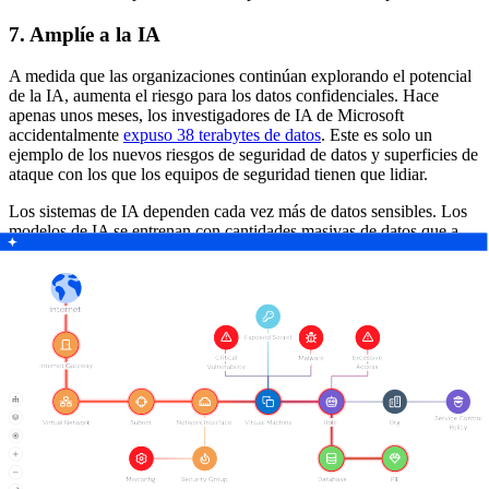
7. Amplíe a la IA
A medida que las organizaciones continúan explorando el potencial
de la IA, aumenta el riesgo para los datos confidenciales. Hace
apenas unos meses, los investigadores de IA de Microsoft
accidentalmente
expuso 38 terabytes de datos
. Este es solo un
ejemplo de los nuevos riesgos de seguridad de datos y superficies de
ataque con los que los equipos de seguridad tienen que lidiar.
Los sistemas de IA dependen cada vez más de datos sensibles. Los
modelos de IA se entrenan con cantidades masivas de datos que a
menudo incluyen información confidencial, como información de
identificación personal (PII), datos financieros y registros de salud.
Para proteger los datos confidenciales de entrenamiento de IA en la
nube, las organizaciones deben ser capaces de
ampliar las
capacidades de DSPM a la IA
. Una herramienta DSPM debe ser
capaz de detectar automáticamente los datos de entrenamiento
confidenciales y eliminar de forma proactiva las rutas de ataque a
ellos.
8. Escalabilidad y rendimiento
Para las empresas y las grandes organizaciones, la solución DSPM