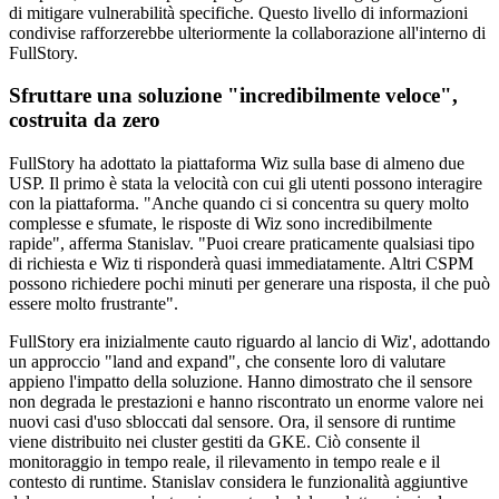
di mitigare vulnerabilità specifiche. Questo livello di informazioni
condivise rafforzerebbe ulteriormente la collaborazione all'interno di
FullStory.
Sfruttare una soluzione "incredibilmente veloce",
costruita da zero
FullStory ha adottato la piattaforma Wiz sulla base di almeno due
USP. Il primo è stata la velocità con cui gli utenti possono interagire
con la piattaforma. "Anche quando ci si concentra su query molto
complesse e sfumate, le risposte di Wiz sono incredibilmente
rapide", afferma Stanislav. "Puoi creare praticamente qualsiasi tipo
di richiesta e Wiz ti risponderà quasi immediatamente. Altri CSPM
possono richiedere pochi minuti per generare una risposta, il che può
essere molto frustrante".
FullStory era inizialmente cauto riguardo al lancio di Wiz', adottando
un approccio "land and expand", che consente loro di valutare
appieno l'impatto della soluzione. Hanno dimostrato che il sensore
non degrada le prestazioni e hanno riscontrato un enorme valore nei
nuovi casi d'uso sbloccati dal sensore. Ora, il sensore di runtime
viene distribuito nei cluster gestiti da GKE. Ciò consente il
monitoraggio in tempo reale, il rilevamento in tempo reale e il
contesto di runtime. Stanislav considera le funzionalità aggiuntive