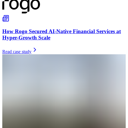
How Rogo Secured AI-Native Financial Services at
Hyper-Growth Scale
Read case study