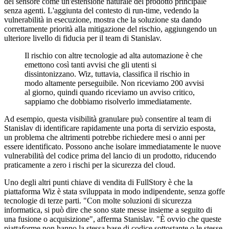
del sensore come un'estensione naturale del prodotto principale
senza agenti. L'aggiunta del contesto di run-time, vedendo la
vulnerabilità in esecuzione, mostra che la soluzione sta dando
correttamente priorità alla mitigazione del rischio, aggiungendo un
ulteriore livello di fiducia per il team di Stanislav.
Il rischio con altre tecnologie ad alta automazione è che
emettono così tanti avvisi che gli utenti si
dissintonizzano. Wiz, tuttavia, classifica il rischio in
modo altamente perseguibile. Non riceviamo 200 avvisi
al giorno, quindi quando riceviamo un avviso critico,
sappiamo che dobbiamo risolverlo immediatamente.
Ad esempio, questa visibilità granulare può consentire al team di
Stanislav di identificare rapidamente una porta di servizio esposta,
un problema che altrimenti potrebbe richiedere mesi o anni per
essere identificato. Possono anche isolare immediatamente le nuove
vulnerabilità del codice prima del lancio di un prodotto, riducendo
praticamente a zero i rischi per la sicurezza del cloud.
Uno degli altri punti chiave di vendita di FullStory è che la
piattaforma Wiz è stata sviluppata in modo indipendente, senza goffe
tecnologie di terze parti. "Con molte soluzioni di sicurezza
informatica, si può dire che sono state messe insieme a seguito di
una fusione o acquisizione", afferma Stanislav. "È ovvio che queste
piattaforme non hanno la stessa base di codice sottostante o le stesse