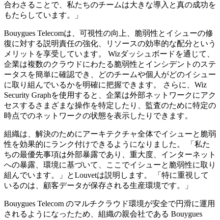
合わさることで、私たちのチームは大きな導入と真の成功を
もたらしています。」
Bouygues Telecomは、可視性の向上、脆弱性とイシューの修
復に対する説明責任の強化、リソースの効率的な配分という
メリットを享受しています。 Wizダッシュボードを通じて、
企業は複数のクラウドにわたる脆弱性とインシデントのステ
ータスを簡単に確認でき、どのチームや個人がどのイシュー
に取り組んでいるかを明確に把握できます。 さらに、Wiz
Security Graphを使用すると、企業は外部ネットワークにアク
セスするさまざまな操作を特定したり、監査のために特定の
時点でのネットワークの状態を表示したりできます。
組織は、解決のためにアーキテクチャ全体でイシューと脆弱
性を効果的にランク付けできるようになりました。 「私た
ちの最優先事項は外部暴露であり、重大度、インターネット
への暴露、環境に基づいて、ここでイシューと脆弱性に取り
組んでいます。」とLouvetは説明します。 「特に重視して
いるのは、顧客データが保存される生産環境です。」
Bouygues Telecom のマルチクラウド環境が安全で円滑に運用
されるようになったため、組織の親会社である Bouygues