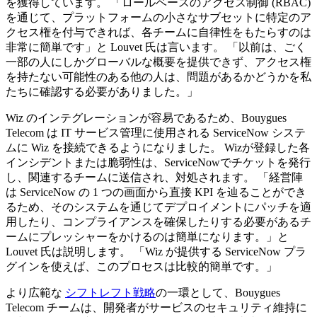
を獲得しています。 「ロールベースのアクセス制御 (RBAC)
を通じて、プラットフォームの小さなサブセットに特定のア
クセス権を付与できれば、各チームに自律性をもたらすのは
非常に簡単です」と Louvet 氏は言います。 「以前は、ごく
一部の人にしかグローバルな概要を提供できず、アクセス権
を持たない可能性のある他の人は、問題があるかどうかを私
たちに確認する必要がありました。」
Wiz のインテグレーションが容易であるため、Bouygues
Telecom は IT サービス管理に使用される ServiceNow システ
ムに Wiz を接続できるようになりました。 Wizが登録した各
インシデントまたは脆弱性は、ServiceNowでチケットを発行
し、関連するチームに送信され、対処されます。 「経営陣
は ServiceNow の 1 つの画面から直接 KPI を辿ることができ
るため、そのシステムを通じてデプロイメントにパッチを適
用したり、コンプライアンスを確保したりする必要があるチ
ームにプレッシャーをかけるのは簡単になります。」と
Louvet 氏は説明します。 「Wiz が提供する ServiceNow プラ
グインを使えば、このプロセスは比較的簡単です。」
より広範な
シフトレフト戦略
の一環として、Bouygues
Telecom チームは、開発者がサービスのセキュリティ維持に