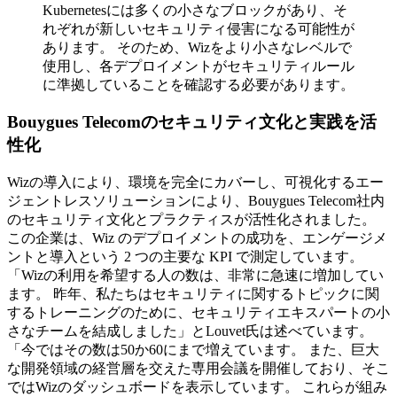
Kubernetesには多くの小さなブロックがあり、そ
れぞれが新しいセキュリティ侵害になる可能性が
あります。 そのため、Wizをより小さなレベルで
使用し、各デプロイメントがセキュリティルール
に準拠していることを確認する必要があります。
Bouygues Telecomのセキュリティ文化と実践を活
性化
Wizの導入により、環境を完全にカバーし、可視化するエー
ジェントレスソリューションにより、Bouygues Telecom社内
のセキュリティ文化とプラクティスが活性化されました。
この企業は、Wiz のデプロイメントの成功を、エンゲージメ
ントと導入という 2 つの主要な KPI で測定しています。
「Wizの利用を希望する人の数は、非常に急速に増加してい
ます。 昨年、私たちはセキュリティに関するトピックに関
するトレーニングのために、セキュリティエキスパートの小
さなチームを結成しました」とLouvet氏は述べています。
「今ではその数は50か60にまで増えています。 また、巨大
な開発領域の経営層を交えた専用会議を開催しており、そこ
ではWizのダッシュボードを表示しています。 これらが組み