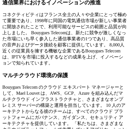
通信業界におけるイノベーションの推進
コネクティビティはフランス全土の人々や企業にとって極め
て重要であり、1998年に同国の電気通信市場が新しい事業者
に開放されたことで、利用可能なサービスの範囲と品質が向
上しました。 Bouygues Telecomは、新たに競争が激しくなっ
た市場にいち早く参入した通信事業者の1つであり、高品質
の音声およびデータ接続を顧客に提供しています。 8,000人
近くの従業員を擁する機敏な企業であるBouygues Telecom
は、IPTVを市場に投入するなどの成果を上げ、イノベーシ
ョンで知られています。
マルチクラウド環境の保護
Bouygues Telecom のクラウド エキスパート マネージャーと
して、Mael Louvet は、AWS、GCP、Azure を組み込んだマ
ルチクラウド インフラストラクチャと、さまざまなオンプ
レミス サーバーの構築と運用を担当しています。 10 人のア
ーキテクトからなる彼のチームは、すべてのクラウド プラ
ットフォームにガバナンス、ガイダンス、セキュリティ ア
ーキテクチャを提供しています。 「私たちは、さまざまな