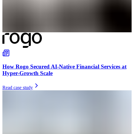
How Rogo Secured AI-Native Financial Services at
Hyper-Growth Scale
Read case study