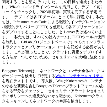
関与することを望んでいました。 この目標を達成するため
に、Wiz-cliコマンドラインツールを活用して、デプロイ前に
コードをチェックし、2023年初頭に実装を完了する予定で
す。 「デプロイは各 IT チームにとって常に課題です。私た
ちは、Infrastructure as Code による継続的インテグレーション
- 継続的デリバリー (CI/CD) を使用して各アプリケーション
をデプロイすることにしました」と Louvet 氏は述べていま
す。 「私たちは、すべての社内チームにCI/CDツールの使用
を制約し、GitLabプロジェクトベースですべてのインフラス
トラクチャとアプリケーションコードを記述する必要があり
ます。 これが整ったことで、クラウドに資産をデプロイす
る方法が 1 つしかないため、セキュリティを大幅に強化でき
ます。」
Bouygues Telecomは、 ネットワークとコンテナ全体のエクス
ポージャーを検出して特定する
Wizのコンテナセキュリティ
を現在テスト中です。 導入後、WizはKubernetesのコンテナ
の小さな要素を含むBouygues Telecomプラットフォームのあ
らゆる部分をチェックし、セキュリティアラートやセキュリ
ティポリシーへの違反がないかを確かめ、Kubernetesクラス
タをスキャンしてネットワークの暴露を検出します。