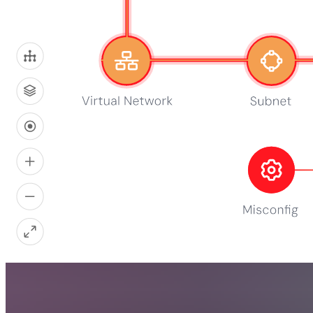
From exposed VMs to over-privileged buckets, the Snapshot quantifie
Download snapshot