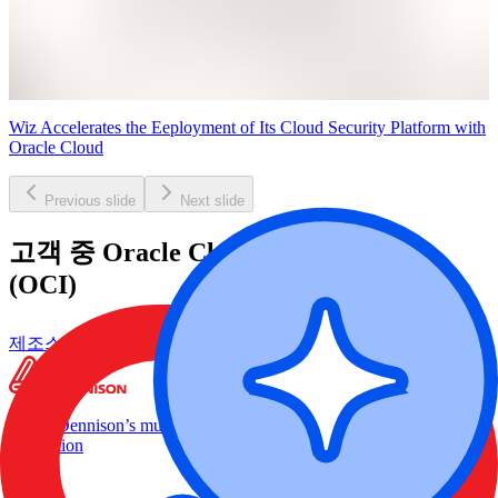
Wiz Accelerates the Eeployment of Its Cloud Security Platform with
Oracle Cloud
Previous slide
Next slide
고객 중 Oracle Cloud Infrastructure
(OCI)
제조
스토리 보기
Avery Dennison’s multi-cloud security is a priority in driving digital
innovation
리전