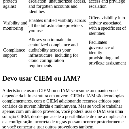
protects
escalation, unauthorized access,
access and privilege
against
and forgotten accounts and
escalation
identities
Offers visibility into
Enables unified visibility across
Visibility and
activity associated
all the infrastructure providers
monitoring
with a specific set of
you use
identities
Allows you to maintain
Facilitates
centralized compliance and
governance of
Compliance
auditability across your
identity
support
infrastructure, including for
provisioning and
cloud configuration
privilege assignment
requirements
Devo usar CIEM ou IAM?
A decisão de usar o CIEM ou o IAM se resume ao quanto você
depende da infraestrutura em nuvem. CIEM e IAM são tecnologias
complementares, com o CIEM adicionando recursos críticos para
cenários de nuvem híbrida e multinuvem. Mas se você're trabalhar
apenas com um único provedor, você poderá usar o IAM sem uma
solução CIEM, desde que aceite a possibilidade de que a duplicação
e a configuração incorreta de regras possam ocorrer posteriormente
se você começar a usar outros provedores também.