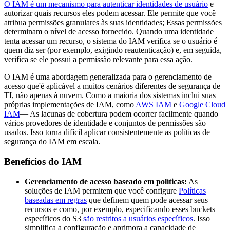
O IAM é um mecanismo para autenticar identidades de usuário
e
autorizar quais recursos eles podem acessar. Ele permite que você
atribua permissões granulares às suas identidades; Essas permissões
determinam o nível de acesso fornecido. Quando uma identidade
tenta acessar um recurso, o sistema do IAM verifica se o usuário é
quem diz ser (por exemplo, exigindo reautenticação) e, em seguida,
verifica se ele possui a permissão relevante para essa ação.
O IAM é uma abordagem generalizada para o gerenciamento de
acesso que'é aplicável a muitos cenários diferentes de segurança de
TI, não apenas à nuvem. Como a maioria dos sistemas inclui suas
próprias implementações de IAM, como
AWS IAM
e
Google Cloud
IAM
— As lacunas de cobertura podem ocorrer facilmente quando
vários provedores de identidade e conjuntos de permissões são
usados. Isso torna difícil aplicar consistentemente as políticas de
segurança do IAM em escala.
Benefícios do IAM
Gerenciamento de acesso baseado em políticas:
As
soluções de IAM permitem que você configure
Políticas
baseadas em regras
que definem quem pode acessar seus
recursos e como, por exemplo, especificando esses buckets
específicos do S3
são restritos a usuários específicos
. Isso
simplifica a configuração e aprimora a capacidade de