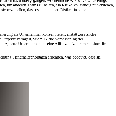
n ist auch dazu übergegangen, wöchentliche Wiz-Review-Meetings
en, um anderen Teams zu helfen, ein Risiko vollständig zu verstehen,
cherzustellen, dass es keine neuen Risiken in seine
ierung als Unternehmen konzentrieren, anstatt zusätzliche
Projekte verlagert, wie z. B. die Verbesserung der
liuz, neue Unternehmen in seine Allianz aufzunehmen, ohne die
klung Sicherheitsprioritäten erkennen, was bedeutet, dass sie