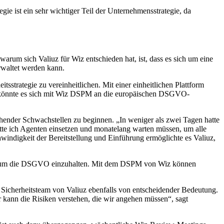
e ist ein sehr wichtiger Teil der Unternehmensstrategie, da
arum sich Valiuz für Wiz entschieden hat, ist, dass es sich um eine
erwaltet werden kann.
sstrategie zu vereinheitlichen. Mit einer einheitlichen Plattform
itig könnte es sich mit Wiz DSPM an die europäischen DSGVO-
ehender Schwachstellen zu beginnen. „In weniger als zwei Tagen hatte
tte ich Agenten einsetzen und monatelang warten müssen, um alle
windigkeit der Bereitstellung und Einführung ermöglichte es Valiuz,
ben, um die DSGVO einzuhalten. Mit dem DSPM von Wiz können
 Sicherheitsteam von Valiuz ebenfalls von entscheidender Bedeutung.
 kann die Risiken verstehen, die wir angehen müssen“, sagt