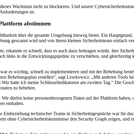
ses Wachstum nicht zu blockieren. Und unsere Cybersicherheitsstrategi
 Anforderungen ist.
n Plattform abstimmen
ichtbarkeit über die gesamte Umgebung hinweg bietet. Ein Hauptgrund, w
mgebung gescannt wird und von ihrem kleinen Sicherheitsteam einfach v
rkannte es schnell, dass es auch dazu beitragen würde, ihre Sicherheit
I nach links in die Entwicklungspipeline zu verschieben, und gleichze
, war es wichtig, schnell zu implementieren und mit der Behebung best
einen Behebungsplan erstellen“, sagt Lewkowicz. „Mit anderen Tools hä
t Wiz hatte ich meine Schlüsselindikatoren am zweiten Tag.“ Die Gesch
Monaten zu beheben.
ten. Wir dürfen keine personenbezogenen Daten auf der Plattform ha
en einhalten.
e Einbeziehung technischer Teams in Sicherheitsgespräche war für das
em ohne Cybersicherheitskenntnisse den Security Graph zeigen, und er