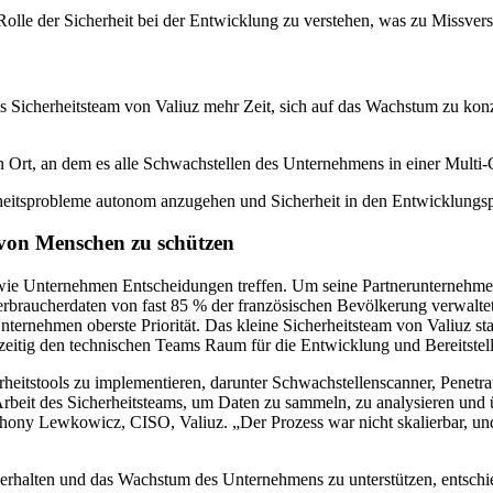
Rolle der Sicherheit bei der Entwicklung zu verstehen, was zu Missve
s Sicherheitsteam von Valiuz mehr Zeit, sich auf das Wachstum zu kon
n Ort, an dem es alle Schwachstellen des Unternehmens in einer Mul
rheitsprobleme autonom anzugehen und Sicherheit in den Entwicklungspr
n von Menschen zu schützen
 wie Unternehmen Entscheidungen treffen. Um seine Partnerunternehmen
erbraucherdaten von fast 85 % der französischen Bevölkerung verwaltet
ernehmen oberste Priorität. Das kleine Sicherheitsteam von Valiuz st
hzeitig den technischen Teams Raum für die Entwicklung und Bereitst
eitstools zu implementieren, darunter Schwachstellenscanner, Penetra
Arbeit des Sicherheitsteams, um Daten zu sammeln, zu analysieren un
Anthony Lewkowicz, CISO, Valiuz. „Der Prozess war nicht skalierbar, un
u erhalten und das Wachstum des Unternehmens zu unterstützen, entschi