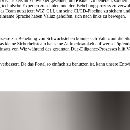
JIRA-Tickets an Entwickler gesendet, um Risiken zu beheben, sonder
n, technische Experten zu schulen und den Behebungsprozess zu verwalt
eam nutzt jetzt WIZ' CLI, um seine CI/CD-Pipeline zu sichern und si
einsame Sprache haben Valiuz geholfen, sich nach links zu bewegen.
esse zur Behebung von Schwachstellen konnte sich Valiuz auf die Skal
s kleine Sicherheitsteam hat seine Aufmerksamkeit auf wertschöpfende 
nsatz von Wiz während des gesamten Due-Diligence-Prozesses hilft Va
rbessert. Da das Portal so einfach zu benutzen ist, kann unsere Entwic