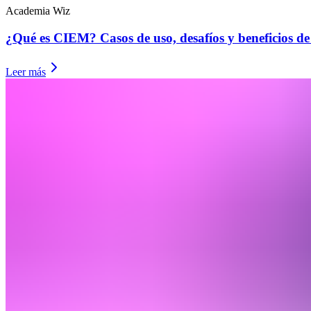
Academia Wiz
¿Qué es CIEM? Casos de uso, desafíos y beneficios de 
Leer más