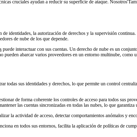
cnicas cruciales ayudan a reducir su superficie de ataque. Nosotros'
n de identidades, la autorización de derechos y la supervisión continua
veedores de nube de los que depende.
s
puede interactuar con sus cuentas. Un derecho de nube es un conjunto
ho pueden abarcar varios proveedores en un entorno multinube, como un
ar todas sus identidades y derechos, lo que permite un control centrali
tionar de forma coherente los controles de acceso para todos sus prove
antener las cuentas sincronizadas en todas las nubes, lo que garantiza 
zar la actividad de acceso, detectar comportamientos anómalos y encont
ona en todos sus entornos, facilita la aplicación de políticas de cump