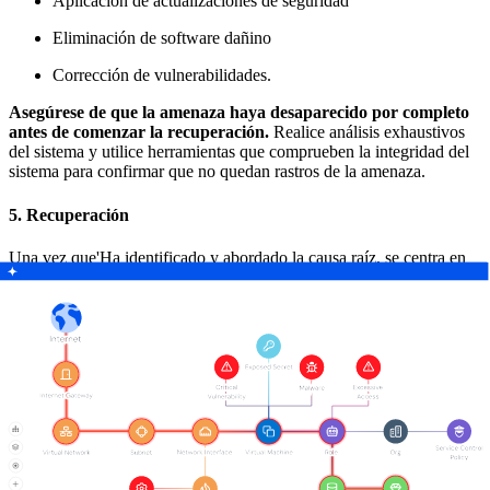
Aplicación de actualizaciones de seguridad
Eliminación de software dañino
Corrección de vulnerabilidades.
Asegúrese de que la amenaza haya desaparecido por completo
antes de comenzar la recuperación.
Realice análisis exhaustivos
del sistema y utilice herramientas que comprueben la integridad del
sistema para confirmar que no quedan rastros de la amenaza.
5. Recuperación
Una vez que'Ha identificado y abordado la causa raíz, se centra en
parchear las vulnerabilidades y aplicar las actualizaciones necesarias
para eliminar las brechas de seguridad.
A continuación,'es hora de implementar medidas de seguridad
estrictas, que incluyen:
Segmentación de la red
Supervisión mejorada
Controles de acceso restringidos