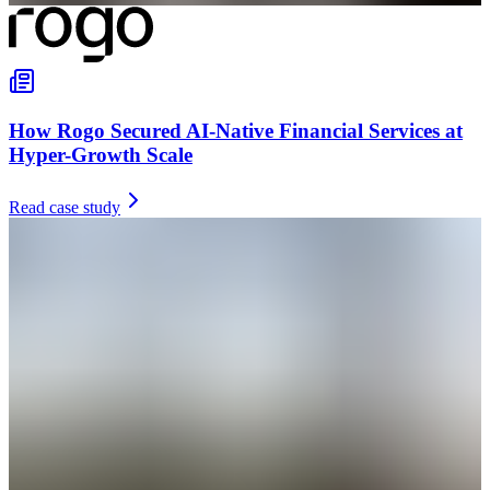
How Rogo Secured AI-Native Financial Services at
Hyper-Growth Scale
Read case study