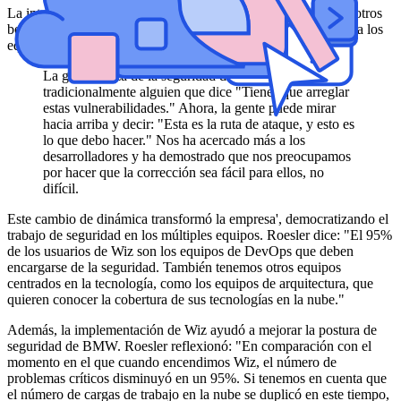
La integración de Wiz en BMW'El entorno de la nube aportó otros
beneficios significativos, como acercar a los desarrolladores y a los
equipos de seguridad.
La gobernanza de la seguridad de TI ha sido
tradicionalmente alguien que dice "Tienes que arreglar
estas vulnerabilidades." Ahora, la gente puede mirar
hacia arriba y decir: "Esta es la ruta de ataque, y esto es
lo que debo hacer." Nos ha acercado más a los
desarrolladores y ha demostrado que nos preocupamos
por hacer que la corrección sea fácil para ellos, no
difícil.
Este cambio de dinámica transformó la empresa', democratizando el
trabajo de seguridad en los múltiples equipos. Roesler dice: "El 95%
de los usuarios de Wiz son los equipos de DevOps que deben
encargarse de la seguridad. También tenemos otros equipos
centrados en la tecnología, como los equipos de arquitectura, que
quieren conocer la cobertura de sus tecnologías en la nube."
Además, la implementación de Wiz ayudó a mejorar la postura de
seguridad de BMW. Roesler reflexionó: "En comparación con el
momento en el que cuando encendimos Wiz, el número de
problemas críticos disminuyó en un 95%. Si tenemos en cuenta que
el número de cargas de trabajo en la nube se duplicó en este tiempo,