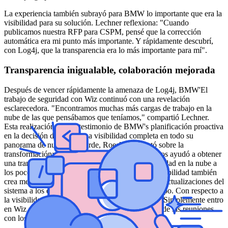
La experiencia también subrayó para BMW lo importante que era la
visibilidad para su solución. Lechner reflexiona: "Cuando
publicamos nuestra RFP para CSPM, pensé que la corrección
automática era mi punto más importante. Y rápidamente descubrí,
con Log4j, que la transparencia era lo más importante para mí".
Transparencia inigualable, colaboración mejorada
Después de vencer rápidamente la amenaza de Log4j, BMW'El
trabajo de seguridad con Wiz continuó con una revelación
esclarecedora. "Encontramos muchas más cargas de trabajo en la
nube de las que pensábamos que teníamos," compartió Lechner.
Esta realización fue un testimonio de BMW's planificación proactiva
en la decisión de lograr una visibilidad completa en todo su
panorama de nube. Más tarde, Roesler comentó sobre la
transformación: "el enfoque sin agentes de Wiz nos ayudó a obtener
una transparencia total sobre la situación de seguridad en la nube a
los pocos días de la implementación. Ese" Esta visibilidad también
crea medios simplificados para informar sobre las actualizaciones del
sistema a los ejecutivos y otros miembros del equipo. Con respecto a
la visibilidad de la infraestructura, Lechner dice: "Simplemente entro
en Wiz y lo busco. Yo'lo hará, por ejemplo, antes de las reuniones
con los vicepresidentes o vicepresidentes sénior".