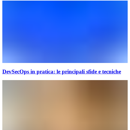
DevSecOps in pratica: le principali sfide e tecniche