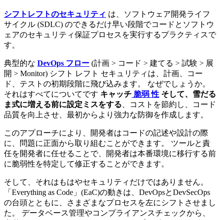
シフトレフトのセキュリティ
は、ソフトウェア開発ライフ
サイクル (SDLC) のできるだけ早い段階でコードとソフトウ
ェアのセキュリティ保証プロセスを実行するプラクティスで
す。
典型的な
DevOps フロー
(計画 > コード > 建てる > 試験 > 展
開 > Monitor) シフト レフト セキュリティは、計画、コー
ド、テストの初期段階に飛び込みます。 なぜでしょうか。
それはすべてについてです
キャッチ
脆弱 性
そして、雪だる
ま式に増える前に設定ミスをする
、コストを節約し、コード
品質を向上させ、最初からより強力な防御を作成します。
このアプローチにより、開発者はコードの記述や設計の際
に、問題に正面から取り組むことができます。 ツールと責
任を開発者に任せることで、開発者は本番環境に移行する前
に脆弱性を特定して修正することができます。
そして、それはもはやセキュリティだけではありません。
「Everything as Code」(EaC)の動きは、DevOpsとDevSecOps
の台頭とともに、さまざまなプロセスを左にシフトさせまし
た。 データベース管理やコンプライアンスチェックから、