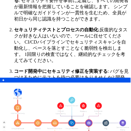
る
: セキュリティ要件を事前に定義し、すべての開発者
が最新情報を把握していることを確認します。 シンプ
ルで明確なガイドラインが一貫性を生むため、全員が
初日から同じ認識を持つことができます。
セキュリティテストとプロセスの自動化
:反復的なタス
クが好きな人はいないので、ツールに任せてくださ
い。 CI/CDパイプラインでセキュリティスキャンを自
動化し、ペースを落とすことなく脆弱性を検出しま
す。 1回限りの検査ではなく、継続的なチェックを考
えてみてください。
コード開発中にセキュリティ修正を実装する
: バグを見
つけるためにテストを待つ必要はありませんか? 開発
者に次のことを奨励する
コードを書くときに脆弱性に
対処する
. より速く、より安く、将来的に頭痛の種を大
幅に軽減します。
開発者のトレーニング
安全なコーディング手法
: 開発
者は、安全なコードの書き方を知って生まれてくるわ
けではありません。 実践的なトレーニングとリソース
を提供して、作業中に脆弱性を見つけて解決できるよ