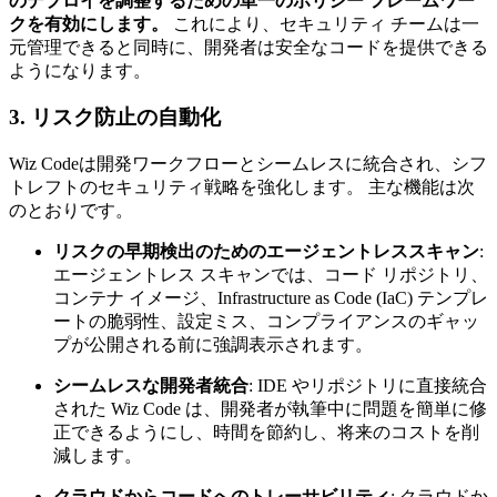
のデプロイを調整するための単一のポリシー フレームワー
クを有効にします。
これにより、セキュリティ チームは一
元管理できると同時に、開発者は安全なコードを提供できる
ようになります。
3. リスク防止の自動化
Wiz Codeは開発ワークフローとシームレスに統合され、シフ
トレフトのセキュリティ戦略を強化します。 主な機能は次
のとおりです。
リスクの早期検出のためのエージェントレススキャン
:
エージェントレス スキャンでは、コード リポジトリ、
コンテナ イメージ、Infrastructure as Code (IaC) テンプレ
ートの脆弱性、設定ミス、コンプライアンスのギャッ
プが公開される前に強調表示されます。
シームレスな開発者統合
: IDE やリポジトリに直接統合
された Wiz Code は、開発者が執筆中に問題を簡単に修
正できるようにし、時間を節約し、将来のコストを削
減します。
クラウドからコードへのトレーサビリティ
: クラウドか