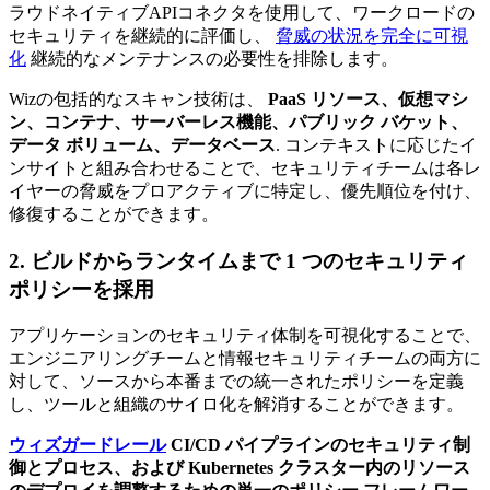
ラウドネイティブAPIコネクタを使用して、ワークロードの
セキュリティを継続的に評価し、
脅威の状況を完全に可視
化
継続的なメンテナンスの必要性を排除します。
Wizの包括的なスキャン技術は、
PaaS リソース、仮想マシ
ン、コンテナ、サーバーレス機能、パブリック バケット、
データ ボリューム、データベース
. コンテキストに応じたイ
ンサイトと組み合わせることで、セキュリティチームは各レ
イヤーの脅威をプロアクティブに特定し、優先順位を付け、
修復することができます。
2. ビルドからランタイムまで 1 つのセキュリティ
ポリシーを採用
アプリケーションのセキュリティ体制を可視化することで、
エンジニアリングチームと情報セキュリティチームの両方に
対して、ソースから本番までの統一されたポリシーを定義
し、ツールと組織のサイロ化を解消することができます。
ウィズガードレール
CI/CD パイプラインのセキュリティ制
御とプロセス、および Kubernetes クラスター内のリソース