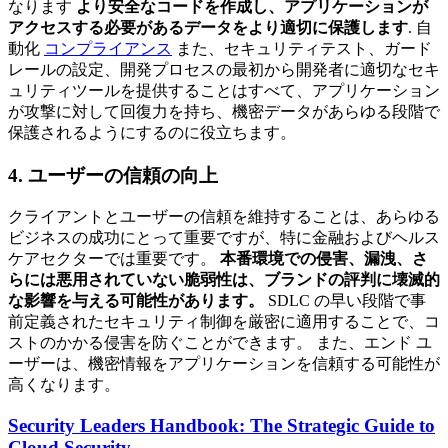
なります
より安全なコードを作成し、アプリケーションが
アクセスする必要があるデータをより適切に保護します
. 自
動化
コンプライアンス
また、セキュリティテスト、ガード
レールの設定、開発プロセスの最初から開発者に適切なセキ
ュリティツールを提供することはすべて、アプリケーション
が攻撃に対して回復力を持ち、機密データがあらゆる段階で
保護されるようにするのに役立ちます。
4. ユーザーの信頼の向上
クライアントとユーザーの信頼を維持することは、あらゆる
ビジネスの成功にとって重要ですが、特に金融およびヘルス
ケアセクターでは重要です。
本番環境での侵害、漏洩、さ
らには悪用されていない脆弱性は、ブランドの評判に壊滅的
な影響を与える可能性があります。
SDLC の早い段階で事
前定義されたセキュリティ制御を厳密に適用することで、コ
ストのかかる侵害を防ぐことができます。 また、エンド ユ
ーザーは、機密情報をアプリケーションを信頼する可能性が
高くなります。
Security Leaders Handbook: The Strategic Guide to
Cloud Security