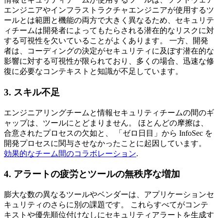
エンジニアやインフラストラクチャエンジニアが使用するツ
ールとは範囲と機能の両方で大きく異なるため、セキュリテ
ィチームは開発者によってもたらされる潜在的なリスクに対
する可視性を欠いていることがよくあります。 一方、開発
者は、コーディングの決定がセキュリティに及ぼす潜在的な
影響に対する可視性が限られており、多くの場合、迅速な修
復に必要なコンテキストと知識が不足しています。
3. スキル不足
エンジニアリングチームと情報セキュリティチームの間のギ
ャップは、ツールにとどまりません。 ほとんどの摩擦は、
合意されたプロセスの欠如と、 「ゼロ日目」から InfoSec を
開発プロセスに関与させなかったことに起因しています。
効果的なチーム間のコラボレーション
.
4. アラートの疲労とツールの無秩序な増加
膨大な数の異なるツールやベンダーは、アプリケーションセ
キュリティのさらに別の課題です。 これらすべてがコンテ
キストや優先順位付けなしにセキュリティアラートを生成す