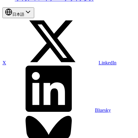
日本語
X
LinkedIn
Bluesky