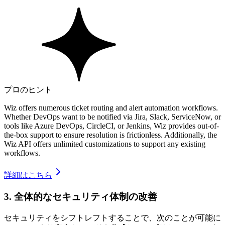
プロのヒント
Wiz offers numerous ticket routing and alert automation workflows.
Whether DevOps want to be notified via Jira, Slack, ServiceNow, or
tools like Azure DevOps, CircleCI, or Jenkins, Wiz provides out-of-
the-box support to ensure resolution is frictionless. Additionally, the
Wiz API offers unlimited customizations to support any existing
workflows.
詳細はこちら
3. 全体的なセキュリティ体制の改善
セキュリティをシフトレフトすることで、次のことが可能に