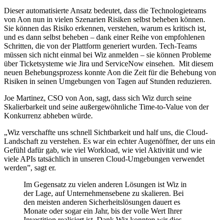
Dieser automatisierte Ansatz bedeutet, dass die Technologieteams
von Aon nun in vielen Szenarien Risiken selbst beheben können.
Sie können das Risiko erkennen, verstehen, warum es kritisch ist,
und es dann selbst beheben – dank einer Reihe von empfohlenen
Schritten, die von der Plattform generiert wurden. Tech-Teams
müssen sich nicht einmal bei Wiz anmelden – sie können Probleme
über Ticketsysteme wie Jira und ServiceNow einsehen. Mit diesem
neuen Behebungsprozess konnte Aon die Zeit für die Behebung von
Risiken in seinen Umgebungen von Tagen auf Stunden reduzieren.
Joe Martinez, CSO von Aon, sagt, dass sich Wiz durch seine
Skalierbarkeit und seine außergewöhnliche Time-to-Value von der
Konkurrenz abheben würde.
„Wiz verschaffte uns schnell Sichtbarkeit und half uns, die Cloud-
Landschaft zu verstehen. Es war ein echter Augenöffner, der uns ein
Gefühl dafür gab, wie viel Workload, wie viel Aktivität und wie
viele APIs tatsächlich in unseren Cloud-Umgebungen verwendet
werden”, sagt er.
Im Gegensatz zu vielen anderen Lösungen ist Wiz in
der Lage, auf Unternehmensebene zu skalieren. Bei
den meisten anderen Sicherheitslösungen dauert es
Monate oder sogar ein Jahr, bis der volle Wert Ihrer
Investition realisiert ist. Dank Wiz konnten wir dies