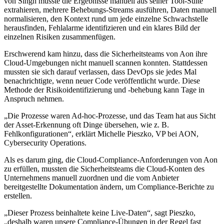
von Singh musste die Ergebnisse manuell aus seiner Tool-Suite
extrahieren, mehrere Behebungs-Streams ausführen, Daten manuell
normalisieren, den Kontext rund um jede einzelne Schwachstelle
herausfinden, Fehlalarme identifizieren und ein klares Bild der
einzelnen Risiken zusammenfügen.
Erschwerend kam hinzu, dass die Sicherheitsteams von Aon ihre
Cloud-Umgebungen nicht manuell scannen konnten. Stattdessen
mussten sie sich darauf verlassen, dass DevOps sie jedes Mal
benachrichtigte, wenn neuer Code veröffentlicht wurde. Diese
Methode der Risikoidentifizierung und -behebung kann Tage in
Anspruch nehmen.
„Die Prozesse waren Ad-hoc-Prozesse, und das Team hat aus Sicht
der Asset-Erkennung oft Dinge übersehen, wie z. B.
Fehlkonfigurationen“, erklärt Michelle Pieszko, VP bei AON,
Cybersecurity Operations.
Als es darum ging, die Cloud-Compliance-Anforderungen von Aon
zu erfüllen, mussten die Sicherheitsteams die Cloud-Konten des
Unternehmens manuell zuordnen und die vom Anbieter
bereitgestellte Dokumentation ändern, um Compliance-Berichte zu
erstellen.
„Dieser Prozess beinhaltete keine Live-Daten“, sagt Pieszko,
„deshalb waren unsere Compliance-Übungen in der Regel fast