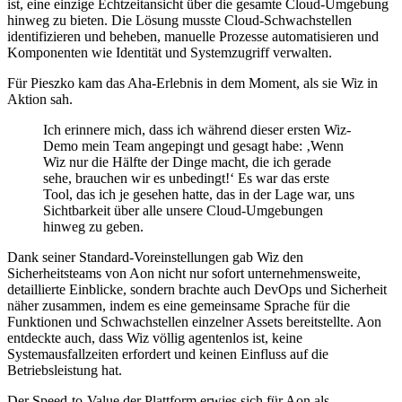
ist, eine einzige Echtzeitansicht über die gesamte Cloud-Umgebung
hinweg zu bieten. Die Lösung musste Cloud-Schwachstellen
identifizieren und beheben, manuelle Prozesse automatisieren und
Komponenten wie Identität und Systemzugriff verwalten.
Für Pieszko kam das Aha-Erlebnis in dem Moment, als sie Wiz in
Aktion sah.
Ich erinnere mich, dass ich während dieser ersten Wiz-
Demo mein Team angepingt und gesagt habe: ‚Wenn
Wiz nur die Hälfte der Dinge macht, die ich gerade
sehe, brauchen wir es unbedingt!‘ Es war das erste
Tool, das ich je gesehen hatte, das in der Lage war, uns
Sichtbarkeit über alle unsere Cloud-Umgebungen
hinweg zu geben.
Dank seiner Standard-Voreinstellungen gab Wiz den
Sicherheitsteams von Aon nicht nur sofort unternehmensweite,
detaillierte Einblicke, sondern brachte auch DevOps und Sicherheit
näher zusammen, indem es eine gemeinsame Sprache für die
Funktionen und Schwachstellen einzelner Assets bereitstellte. Aon
entdeckte auch, dass Wiz völlig agentenlos ist, keine
Systemausfallzeiten erfordert und keinen Einfluss auf die
Betriebsleistung hat.
Der Speed-to-Value der Plattform erwies sich für Aon als