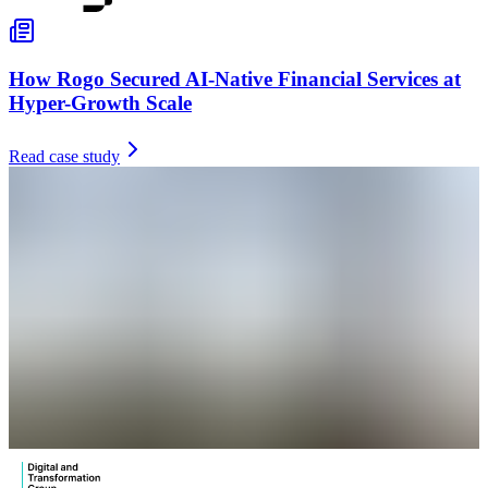
How Rogo Secured AI-Native Financial Services at
Hyper-Growth Scale
Read case study