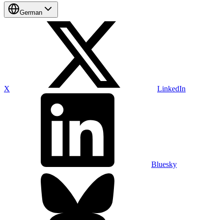
German
X
LinkedIn
Bluesky