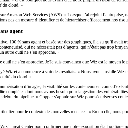
if du cloud. »
 sur Amazon Web Services (AWS). « Lorsque j’ai rejoint l’entreprise, 
ons pas en mesure d’identifier et de hiérarchiser efficacement nos risqu
 sans agent
ve, 100 % sans agent et basée sur des graphiques, il a su qu’il avait t
nteneurisé, qui ne nécessitait pas d’agents, qui n’était pas trop bruyant
 autre outil ne s’en approche. »
outil ne s’en approche. Je'Je suis convaincu que Wiz est le moyen le pl
loyé Wiz et a commencé à voir des résultats. « Nous avons installé Wiz e
curité du cloud. »
mérisation d’images, la visibilité sur les conteneurs en cours d’exécutio
sibilité complètes dont nous avons besoin pour la gestion des vulnérabil
le début du pipeline. » Copper s’appuie sur Wiz pour sécuriser ses cont
articulier pour le contexte des nouvelles menaces. « En un clic, nous p
le Wiz Threat Center pour confirmer que notre exposition était pratiqueme