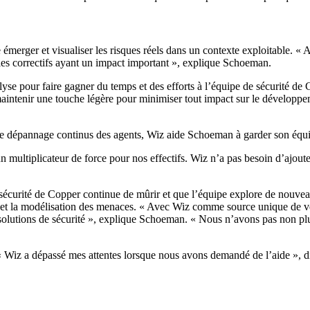
émerger et visualiser les risques réels dans un contexte exploitable. « 
r les correctifs ayant un impact important », explique Schoeman.
nalyse pour faire gagner du temps et des efforts à l’équipe de sécurité 
maintenir une touche légère pour minimiser tout impact sur le développem
 de dépannage continus des agents, Wiz aide Schoeman à garder son équip
 multiplicateur de force pour nos effectifs. Wiz n’a pas besoin d’ajoute
écurité de Copper continue de mûrir et que l’équipe explore de nouveaux 
R) et la modélisation des menaces. « Avec Wiz comme source unique de vé
olutions de sécurité », explique Schoeman. « Nous n’avons pas non plus
Wiz a dépassé mes attentes lorsque nous avons demandé de l’aide », dit-i