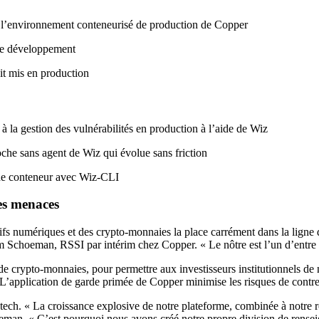
dans l’environnement conteneurisé de production de Copper
 le développement
oit mis en production
 à la gestion des vulnérabilités en production à l’aide de Wiz
oche sans agent de Wiz qui évolue sans friction
 de conteneur avec Wiz-CLI
es menaces
s numériques et des crypto-monnaies la place carrément dans la ligne de
dam Schoeman, RSSI par intérim chez Copper. « Le nôtre est l’un d’entre
 crypto-monnaies, pour permettre aux investisseurs institutionnels de
L’application de garde primée de Copper minimise les risques de contrepar
ntech. « La croissance explosive de notre plateforme, combinée à notre 
hoeman. « C’est pourquoi nous avons créé notre propre division de ren