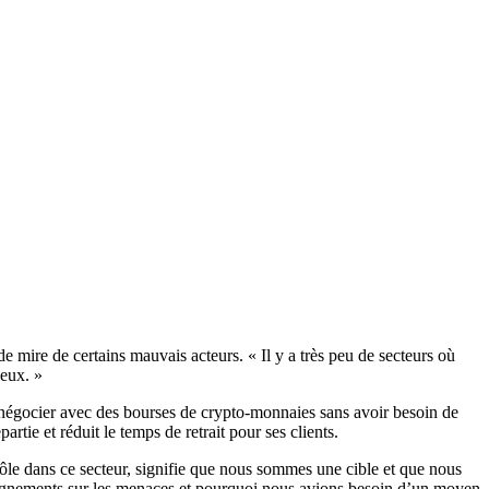
 mire de certains mauvais acteurs. « Il y a très peu de secteurs où
 eux. »
 négocier avec des bourses de crypto-monnaies sans avoir besoin de
tie et réduit le temps de retrait pour ses clients.
rôle dans ce secteur, signifie que nous sommes une cible et que nous
seignements sur les menaces et pourquoi nous avions besoin d’un moyen