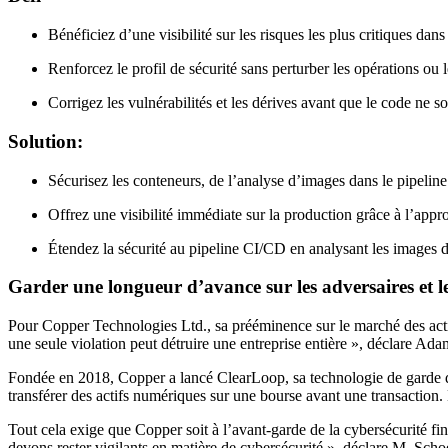
Bénéficiez d’une visibilité sur les risques les plus critiques 
Renforcez le profil de sécurité sans perturber les opérations ou
Corrigez les vulnérabilités et les dérives avant que le code ne s
Solution:
Sécurisez les conteneurs, de l’analyse d’images dans le pipeline
Offrez une visibilité immédiate sur la production grâce à l’appr
Étendez la sécurité au pipeline CI/CD en analysant les images
Garder une longueur d’avance sur les adversaires et l
Pour Copper Technologies Ltd., sa prééminence sur le marché des actif
une seule violation peut détruire une entreprise entière », déclare A
Fondée en 2018, Copper a lancé ClearLoop, sa technologie de garde de
transférer des actifs numériques sur une bourse avant une transaction. 
Tout cela exige que Copper soit à l’avant-garde de la cybersécurité fi
devons rester vigilants en matière de cybersécurité », déclare M. Sc