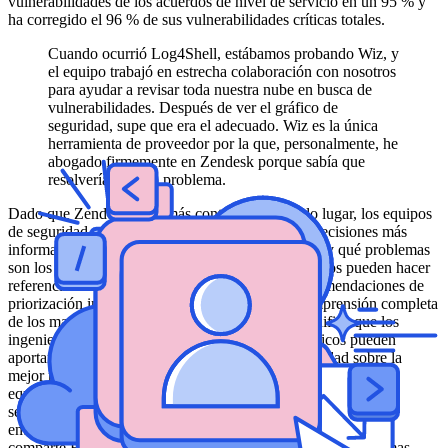
vulnerabilidades de los acuerdos de nivel de servicio en un 95 % y
ha corregido el 96 % de sus vulnerabilidades críticas totales.
Cuando ocurrió Log4Shell, estábamos probando Wiz, y
el equipo trabajó en estrecha colaboración con nosotros
para ayudar a revisar toda nuestra nube en busca de
vulnerabilidades. Después de ver el gráfico de
seguridad, supe que era el adecuado. Wiz es la única
herramienta de proveedor por la que, personalmente, he
abogado firmemente en Zendesk porque sabía que
resolvería nuestro problema.
Dado que Zendesk tiene más contexto en un solo lugar, los equipos
de seguridad e ingeniería también pueden tomar decisiones más
informadas sobre cómo y dónde dedicar el tiempo y qué problemas
son los más importantes para solucionar. Los equipos pueden hacer
referencia fácilmente a etiquetas, metadatos y recomendaciones de
priorización integradas de Wiz para tener una comprensión completa
de los matices de problemas específicos. Esto significa que los
ingenieros que poseen activos y proyectos específicos pueden
aportar sus conocimientos y alinearse con la seguridad sobre la
mejor manera de resolver un problema. "Digamos que nuestro
equipo de ingeniería tiene tiempo para hacer 10 tareas en una
semana. Antes, es posible que simplemente les hubiéramos
entregado 50 problemas y no supieran por dónde empezar",
comparte Hendrix. "Ahora, podemos compartir dos o tres temas