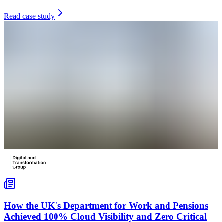
Read case study
How the UK's Department for Work and Pensions
Achieved 100% Cloud Visibility and Zero Critical