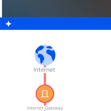
Ziad Ghalleb
mars 23, 2026
|
État de la sécurité du code 2025
Essayez Wiz Code