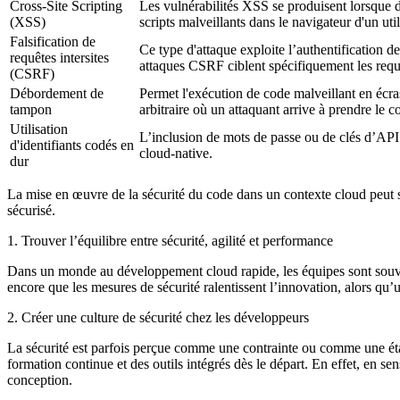
Cross-Site Scripting
Les vulnérabilités XSS se produisent lorsque d
(XSS)
scripts malveillants dans le navigateur d'un uti
Falsification de
Ce type d'attaque exploite l’authentification de
requêtes intersites
attaques CSRF ciblent spécifiquement les requêt
(CSRF)
Débordement de
Permet l'exécution de code malveillant en écr
tampon
arbitraire où un attaquant arrive à prendre le c
Utilisation
L’inclusion de mots de passe ou de clés d’API 
d'identifiants codés en
cloud-native.
dur
La mise en œuvre de la sécurité du code dans un contexte cloud peut se
sécurisé.
1. Trouver l’équilibre entre sécurité, agilité et performance
Dans un monde au développement cloud rapide, les équipes sont souvent
encore que les mesures de sécurité ralentissent l’innovation, alors qu’u
2. Créer une culture de sécurité chez les développeurs
La sécurité est parfois perçue comme une contrainte ou comme une éta
formation continue et des outils intégrés dès le départ. En effet, en se
conception.