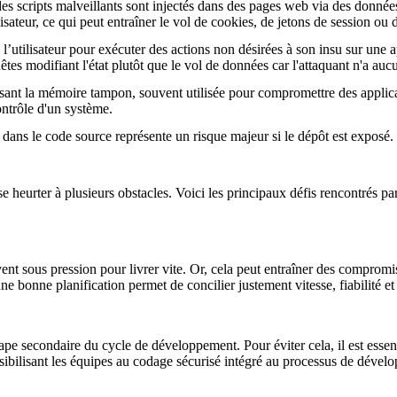
es scripts malveillants sont injectés dans des pages web via des données
lisateur, ce qui peut entraîner le vol de cookies, de jetons de session ou
 l’utilisateur pour exécuter des actions non désirées à son insu sur une a
es modifiant l'état plutôt que le vol de données car l'attaquant n'a aucu
asant la mémoire tampon, souvent utilisée pour compromettre des applica
ontrôle d'un système.
dans le code source représente un risque majeur si le dépôt est exposé.
 heurter à plusieurs obstacles. Voici les principaux défis rencontrés pa
 sous pression pour livrer vite. Or, cela peut entraîner des compromis
ne bonne planification permet de concilier justement vitesse, fiabilité et
pe secondaire du cycle de développement. Pour éviter cela, il est ess
nsibilisant les équipes au codage sécurisé intégré au processus de dévelo