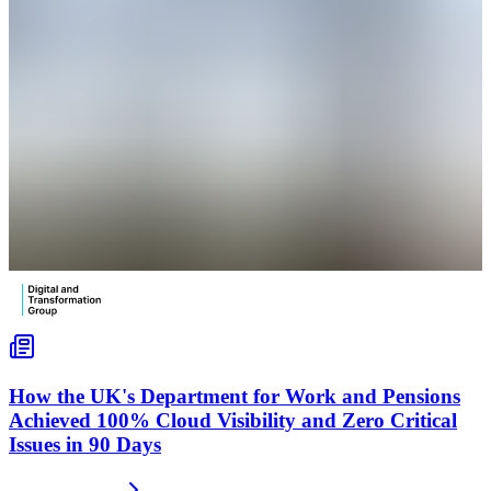
How the UK's Department for Work and Pensions
Achieved 100% Cloud Visibility and Zero Critical
Issues in 90 Days