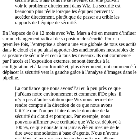
sécurité aux États-Unis ne se réveille, car elle pouvait
voir le problème directement dans Wiz. La sécurité est
beaucoup plus réelle lorsque les équipes peuvent y
accéder directement, plutôt que de passer au crible les
rapports de l’équipe de sécurité.
En l’espace de 8 à 12 mois avec Wiz, Mars a été en mesure d’influer
sur un changement radical de sa posture de sécurité. Pour la
première fois, l’entreprise a obtenu une vue globale de tous ses actifs
dans le cloud et a pu ainsi apporter des améliorations mesurables de
sa posture de sécurité et ceci à tous les niveaux. Ils ont commencé
par l’accès et l’exposition externes, se sont étendus à la
configuration et à la conformité et, plus récemment, ont commencé à
déplacer la sécurité vers la gauche grâce à l’analyse d’images dans le
pipeline.
La confiance que nous avons'J’ai eu à peu près ce que
j’ai'dans notre environnement et comment il'De plus, il
n’y a pas d’autre solution que Wiz nous permet de
rendre compte à la direction de ce que nous avons
fait.'Ce que l’on peut faire dans le domaine de la
sécurité du cloud et pourquoi. Par exemple, nous
pouvons affirmer avec certitude que Wiz est déployé à
100 %, ce que nous'Je n’ai jamais été en mesure de le
dire avec une solution à base d’agents. Nous n’avons
pas'Vous n’avez pas ce niveau de confiance ailleurs -