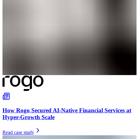
How Rogo Secured AI-Native Financial Services at
Hyper-Growth Scale
Read case study