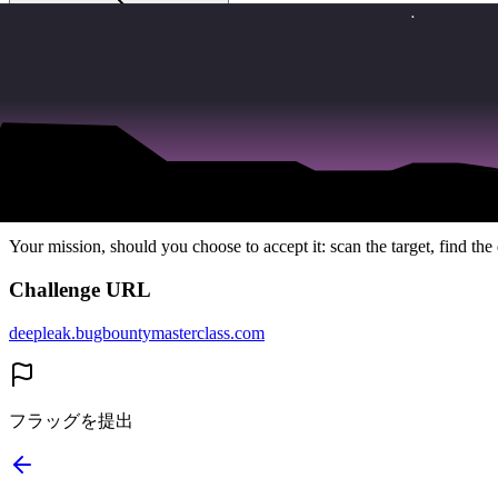
Open Deepseek Database
Challenge Description
You've been given a target URL. Rumor has it there's an exposed data
Based on a real critical finding from January 2025 that exposed sensit
Your mission, should you choose to accept it: scan the target, find the 
Challenge URL
deepleak.bugbountymasterclass.com
フラッグを提出