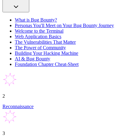
What is Bug Bounty?
Personas You'll Meet on Your Bug Bounty Journey
Welcome to the Terminal
Web Application Basics
The Vulnerabilities That Matter
The Power of Community
Building Your Hacking Machine
AI & Bug Bounty
Foundation Chapter Cheat-Sheet
2
Reconnaissance
3