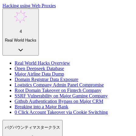
Hacking using Web Proxies
4
Real World Hacks
Real World Hacks Overview
Open Deepseek Database
Major Airline Data Dump
Domain Registrar Data Exposure
Logistics Company Admin Panel Compromise
Root Domain Takeover on Fintech Company
SSRF Vulnerability on Major Gaming Company
Github Authentication Bypass on Major CRM
Breaking into a Major Bank
0 Click Account Takeover via Cookie Switching
バグバウンティマスタークラス