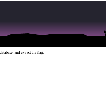
base somewhere on this server - left wide open without authentication.
ive AI company data to the internet.
database, and extract the flag.