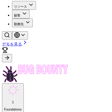
リソース
顧客
勤務先
デモを見る
1
Foundations