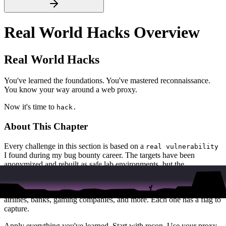
Real World Hacks Overview
Real World Hacks
You've learned the foundations. You've mastered reconnaissance.
You know your way around a web proxy.
Now it's time to
hack.
About This Chapter
Every challenge in this section is based on a
real vulnerability
I found during my bug bounty career. The targets have been
anonymized and rebuilt as safe lab environments, but the
vulnerabilities are real.
You'll face 9 challenges across different industries - AI startups,
airlines, banks, gaming companies, and more. Each one has a flag to
capture.
Apply everything you've learned. Start with recon. Use your proxy.