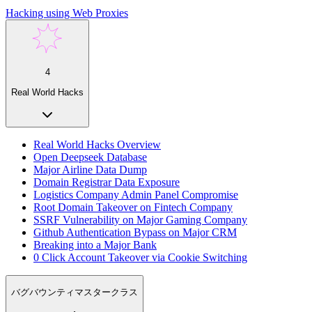
Hacking using Web Proxies
4
Real World Hacks
Real World Hacks Overview
Open Deepseek Database
Major Airline Data Dump
Domain Registrar Data Exposure
Logistics Company Admin Panel Compromise
Root Domain Takeover on Fintech Company
SSRF Vulnerability on Major Gaming Company
Github Authentication Bypass on Major CRM
Breaking into a Major Bank
0 Click Account Takeover via Cookie Switching
バグバウンティマスタークラス