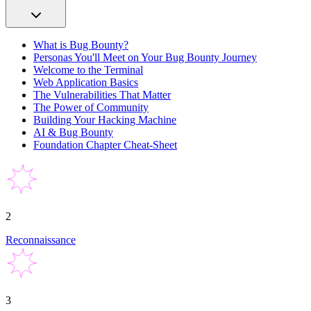
What is Bug Bounty?
Personas You'll Meet on Your Bug Bounty Journey
Welcome to the Terminal
Web Application Basics
The Vulnerabilities That Matter
The Power of Community
Building Your Hacking Machine
AI & Bug Bounty
Foundation Chapter Cheat-Sheet
2
Reconnaissance
3