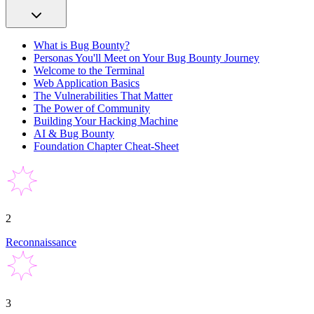
What is Bug Bounty?
Personas You'll Meet on Your Bug Bounty Journey
Welcome to the Terminal
Web Application Basics
The Vulnerabilities That Matter
The Power of Community
Building Your Hacking Machine
AI & Bug Bounty
Foundation Chapter Cheat-Sheet
2
Reconnaissance
3