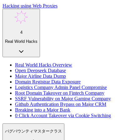
Hacking using Web Proxies
4
Real World Hacks
Real World Hacks Overview
Open Deepseek Database
Major Airline Data Dump
Domain Registrar Data Exposure
Logistics Company Admin Panel Compromise
Root Domain Takeover on Fintech Company
SSRF Vulnerability on Major Gaming Company
Github Authentication Bypass on Major CRM
Breaking into a Major Bank
0 Click Account Takeover via Cookie Switching
バグバウンティマスタークラス