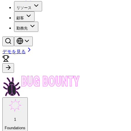
リソース
顧客
勤務先
デモを見る
1
Foundations