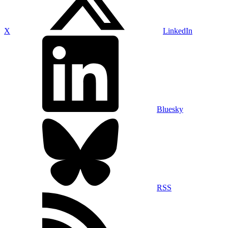
X
LinkedIn
Bluesky
RSS