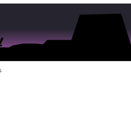
re the developers never intended - like the server's own internal
g.