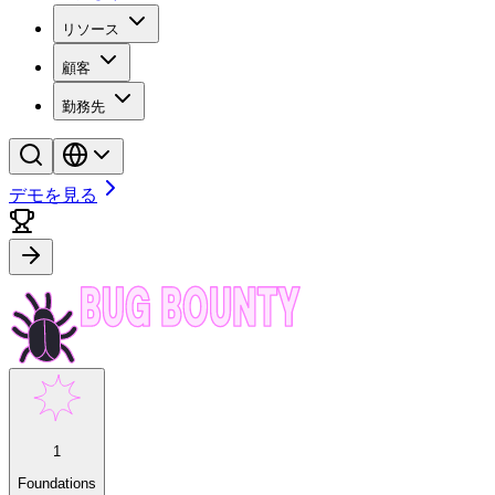
リソース
顧客
勤務先
デモを見る
1
Foundations