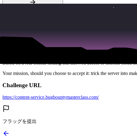
SSRF Vulnerability on Major
Challenge Description
You've found a gaming company's content service that fetches resour
network?
Based on a real critical finding that allowed access to internal cloud 
Your mission, should you choose to accept it: trick the server into maki
Challenge URL
https://content-service.bugbountymasterclass.com/
フラッグを提出