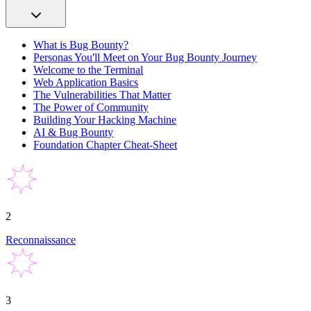
What is Bug Bounty?
Personas You'll Meet on Your Bug Bounty Journey
Welcome to the Terminal
Web Application Basics
The Vulnerabilities That Matter
The Power of Community
Building Your Hacking Machine
AI & Bug Bounty
Foundation Chapter Cheat-Sheet
2
Reconnaissance
3