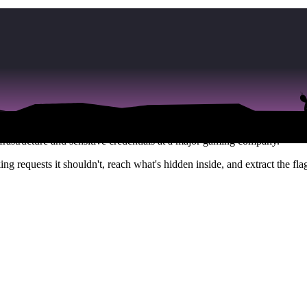
 Gaming Company
ces from URLs you provide. But what happens when you point it somewhe
infrastructure and sensitive credentials at a major gaming company.
ng requests it shouldn't, reach what's hidden inside, and extract the fla