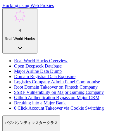
Hacking using Web Proxies
4
Real World Hacks
Real World Hacks Overview
Open Deepseek Database
Major Airline Data Dump
Domain Registrar Data Exposure
Logistics Company Admin Panel Compromise
Root Domain Takeover on Fintech Company
SSRF Vulnerability on Major Gaming Company
Github Authentication Bypass on Major CRM
Breaking into a Major Bank
0 Click Account Takeover via Cookie Switching
バグバウンティマスタークラス