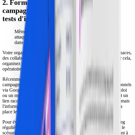
2. Former vos équipes, simuler des
campagnes de phishing et réaliser des
tests d'intrusion
Même des utilisateurs aguerris se laissent piéger par des
attaques de phishing modernes, sophistiquées et menées
dans des applications de confiance.
Votre organisation doit former tout le monde aux dernières menaces,
des collaborateurs non techniques à votre équipe sécurité. Pour cela,
organisez des sessions régulières pour présenter les modes
opératoires usuels et leur évolution.
Récemment, de nombreux internautes ont été victimes de
campagnes de phishing sophistiquées visant des comptes personnels
via Google Meet.
L'arnaque propose un entretien
, pour un emploi
ou un média, et invite à planifier l'appel. Ainsi, la victime reçoit un
lien raccourci via l'interface habituelle de Google Calendar — mais
l'information ne part pas chez Google. L'attaquant récupère à la
place les identifiants du compte.
Pour éviter ce type de pièges, menez des simulations de phishing
régulières afin d'évaluer la vulnérabilité humaine, comme dans le
scénario d'invitation Meet ci-dessus. En effet, elles vous aideront à