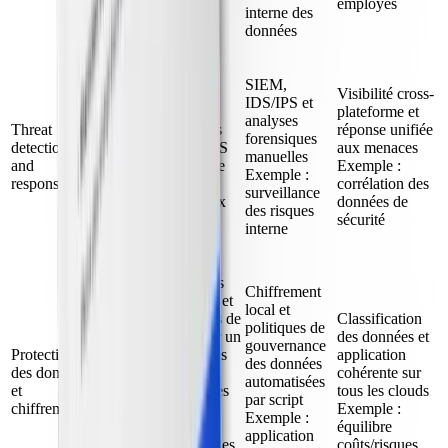
employés
interne des
données
SIEM,
Sécurité pilotée par
Visibilité cross-
IDS/IPS et
l'IA (comme Wiz)
plateforme et
analyses
Threat
associée à des outils
réponse unifiée
forensiques
detection
internes tels qu'AWS
aux menaces
manuelles
and
GuardDuty et Azure
Exemple :
Exemple :
response
Sentinel Exemple :
corrélation des
surveillance
chasse proactive aux
données de
des risques
menaces
sécurité
interne
Chiffrement à toutes
Chiffrement
les étapes (au repos et
local et
en transit), systèmes de
Classification
politiques de
gestion de clés pour un
des données et
gouvernance
Protection
stockage sûr des clés
application
des données
des données
de chiffrement et
cohérente sur
automatisées
et
prévention des pertes
tous les clouds
par script
chiffrement
de données pour
Exemple :
Exemple :
protéger les
équilibre
application
informations sensibles
coûts/risques