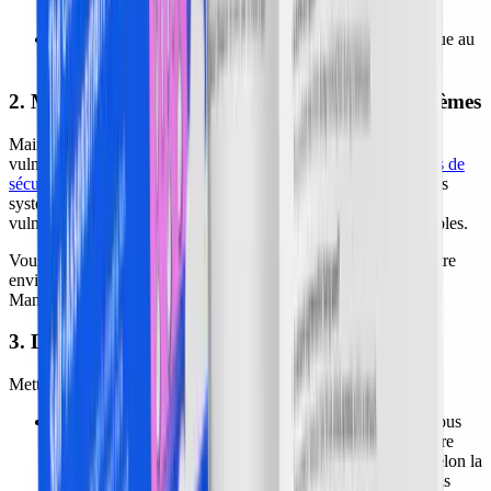
utilisateurs sur AWS ;
visez une réduction significative de votre surface d'attaque au
premier trimestre du déploiement.
2. Mettre régulièrement à jour et patcher les systèmes
Maintenir vos systèmes à jour est essentiel pour atténuer les
vulnérabilités. En effet, appliquer et
gérer les derniers correctifs de
sécurité
permet de protéger l'ensemble de vos logiciels et de vos
systèmes. Cette pratique évite aux attaquants d'exploiter des
vulnérabilités connues, souvent les points d'entrée les plus simples.
Vous pouvez automatiser les mises à jour de correctifs dans votre
environnement cloud avec des outils comme AWS Systems
Manager Patch Manager.
3. Donner la priorité à la gestion des risques
Mettez en place ces processus pour éliminer les risques :
réaliser des évaluations de risques régulières :
elles vous
aident à identifier des vulnérabilités potentielles dans votre
infrastructure cloud et à prioriser les efforts de sécurité selon la
gravité et la probabilité. Pour accélérer ce processus, vous