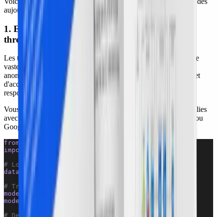
Voici deux bonnes pratiques que vous pouvez mettre en œuvre dès
aujourd'hui :
1. Exploiter l'IA et le machine learning pour la
threat detection and response
Les technologies d'IA et de machine learning (ML) analysent de
vastes volumes de datasets pour identifier des schémas et des
anomalies révélateurs de menaces. Ainsi, les utiliser vous permet
d'accélérer et d'améliorer la précision de la threat detection and
response.
Vous pouvez implémenter un modèle ML de détection d'anomalies
avec Python et un service ML cloud comme AWS SageMaker ou
Google Cloud AI :
from 
sklearn.ensemble
 import
 IsolationForest
import 
pandas
 as
 pd
# Load dataset
data 
=
 pd.read_csv
(
'cloud_traffic_data.csv'
)
# Train the model
model 
=
 IsolationForest
()
model.fit(data)
# Detect anomalies