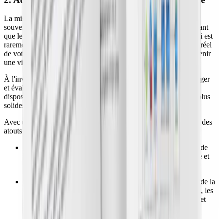
La mise en œuvre de multiples contrôles et pratiques implique
souvent d'empiler des dizaines d'outils et de protocoles en espérant
que le tout fonctionne comme une machine bien huilée — ce qui est
rarement le cas. En effet, avec trop de variables et d'outils, l'état réel
de votre sécurité n'est pas toujours clair. Il devient difficile d'obtenir
une vision holistique, en temps réel, de vos vulnérabilités.
À l'inverse, une
plateforme CNAPP
vous permet de gérer, protéger
et évaluer votre sécurité cloud en un seul endroit. Ainsi, avec un
dispositif plus efficace, vous pouvez bâtir des security controls plus
solides pour un cloud plus sûr.
Avec une CNAPP comme Wiz, vous bénéficiez immédiatement des
atouts suivants :
visibilité sur tous les clouds :
obtenez une vue complète de
vos environnements cloud, notamment AWS, GCP, Azure et
plus encore ;
connaissance de l'ensemble des ressources :
conservez de la
visibilité sur tous les actifs, comme les machines virtuelles, les
fonctions serverless, les conteneurs, les bases de données et
les services managés ;