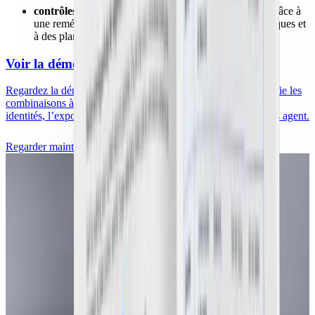
contrôles correctifs :
réduisez l'impact des incidents grâce à
une remédiation renforcée, à des sauvegardes automatiques et
à des plans et processus de reprise adaptés.
Voir la démo (12 min)
Regardez la démo pour découvrir comment Wiz Cloud identifie les
combinaisons à risque entre les mauvaises configurations, les
identités, l’exposition des données et les vulnérabilités — sans agent.
Regarder maintenant