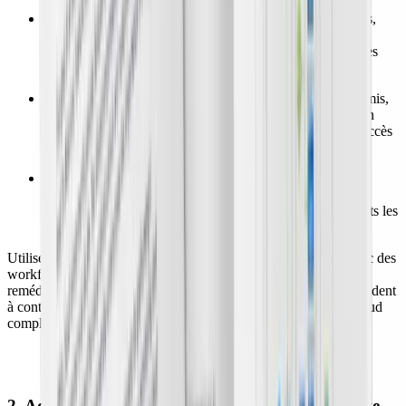
data exfiltration :
isolez automatiquement des ressources,
révoquez des identifiants et déclenchez des analyses
forensiques. Par exemple, AWS Lambda peut détacher des
instances EC2 en cas de trafic inhabituel ;
escalade de privilèges :
désactivez des comptes compromis,
alertez les équipes sécurité et enquêtez. Azure Automation
aide à désactiver des comptes Azure AD présentant des accès
anormaux ;
erreurs de configuration :
revenez en arrière, alertez les
équipes et évitez les erreurs futures. AWS Config, par
exemple, rétablit des paramètres S3 privés si des attaquants les
rendent publics.
Utilisez également des plateformes de sécurité cloud-native avec des
workflows automatisés pour industrialiser le confinement et la
remédiation. Ainsi, des plateformes unifiées comme Wiz vous aident
à contenir et à résoudre ces menaces dans une infrastructure cloud
complexe.
Exemple d'actions de réponse en temps réel pour
réduire et contenir le rayon d'explosion
2. Adopter une plateforme de sécurité cloud-native