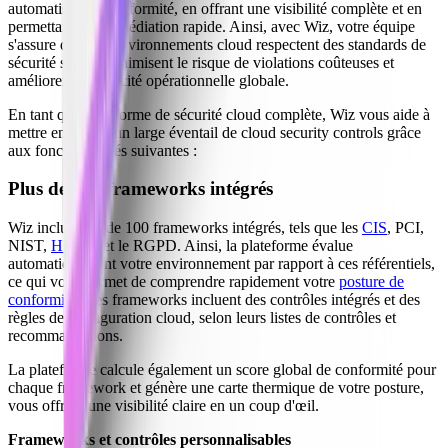
automatisant la conformité, en offrant une visibilité complète et en
permettant une remédiation rapide. Ainsi, avec Wiz, votre équipe
s'assure que vos environnements cloud respectent des standards de
sécurité stricts, minimisent le risque de violations coûteuses et
améliorent l'efficacité opérationnelle globale.
En tant que plateforme de sécurité cloud complète, Wiz vous aide à
mettre en œuvre un large éventail de cloud security controls grâce
aux fonctionnalités suivantes :
Plus de 100 frameworks intégrés
Wiz inclut plus de 100 frameworks intégrés, tels que les
CIS
, PCI,
NIST,
HIPAA
et le RGPD. Ainsi, la plateforme évalue
automatiquement votre environnement par rapport à ces référentiels,
ce qui vous permet de comprendre rapidement votre
posture de
conformité
. Ces frameworks incluent des contrôles intégrés et des
règles de configuration cloud, selon leurs listes de contrôles et
recommandations.
La plateforme calcule également un score global de conformité pour
chaque framework et génère une carte thermique de votre posture,
vous offrant une visibilité claire en un coup d'œil.
Frameworks et contrôles personnalisables