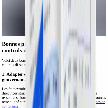
Bonnes pratiques de cloud security
controls dissuasifs
Voici deux bonnes pratiques pour déployer des cloud security
controls dissuasifs :
1. Adapter et déployer des frameworks de
gouvernance pour les environnements cloud
Les frameworks de gouvernance cloud fournissent des lignes
directrices structurées pour vous aider à gérer efficacement vos
ressources cloud. Ainsi, ils garantissent que l'usage de ces ressources
reste aligné sur vos politiques organisationnelles et vos
exigences de
conformité
.