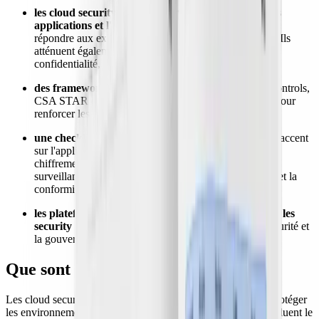
les cloud security controls protègent les données, les
applications et l'infrastructure
tout en vous aidant à
répondre aux exigences de conformité et de résilience. Ils
atténuent également les menaces et préservent la
confidentialité, l'intégrité et la disponibilité ;
des frameworks
comme MITRE ATT&CK®, CIS Controls,
CSA STAR et ISO/IEC 27017 servent de garde-fous pour
renforcer les défenses des organisations ;
une checklist de cloud security controls
doit mettre l'accent
sur l'application du principe du moindre privilège, le
chiffrement des données, la sécurisation du réseau, la
surveillance des menaces, la protection des workloads et la
conformité continue ;
les plateformes cloud-native comme Wiz renforcent les
security controls
en automatisant la conformité, la sécurité et
la gouvernance.
Que sont les cloud security controls ?
Les cloud security controls sont des mesures conçues pour protéger
les environnements cloud contre les menaces. En effet, ils incluent le