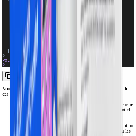
  "Statement": [
    {
      "Effect": "Allow",
      "Action": "tagging:TagResources",
      "Resource": "*",
      "Condition": {
        "StringEquals": {
          "aws:RequestTag/Project": "prod"
        }
      }
    }
  ]
}
POLICY
}
Vous pouvez mettre en place une
architecture zero trust
à l'aide de
ces stratégies clés :
définissez des garde-fous pour imposer le principe du moindre
privilège (PoLP), ce qui réduit le rayon d'explosion potentiel
d'une compromission ;
utilisez AWS CloudTrail pour un audit continu — il fournit un
enregistrement détaillé de toutes les actions effectuées par les