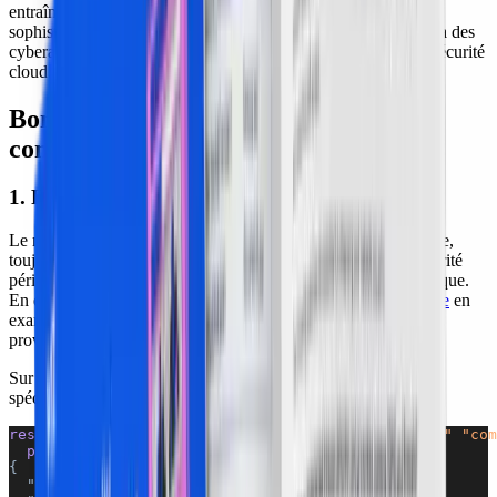
entraîner vos équipes face à des attaques intentionnellement
sophistiquées. En complément, réalisez des tests d'intrusion via des
cyberattaques simulées pour identifier les faiblesses de votre sécurité
cloud.
Bonnes pratiques de cloud security
controls préventifs
1. Faire respecter des permissions strictes
Le modèle zero trust suit le principe « ne jamais faire confiance,
toujours vérifier ». Ainsi, plutôt que de s'appuyer sur une sécurité
périmétrique traditionnelle, il adopte une approche plus holistique.
En effet, ce modèle réduit significativement la
surface d'attaque
en
examinant rigoureusement chaque demande d'accès, qu'elle
provienne de l'intérieur ou de l'extérieur du réseau.
Sur AWS par exemple, les politiques IAM vous permettent de
spécifier les permissions et les conditions :
resource 
"aws_resourcegroupstaggingapi_tag_policy"
 "com
  policy 
=
 <<
POLICY
{
  "Version": "2012-10-17",