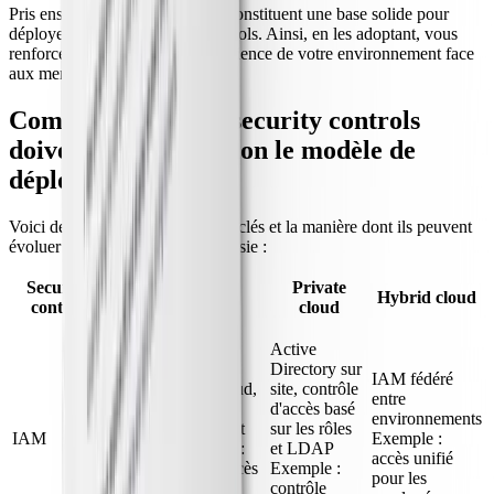
Pris ensemble, ces frameworks constituent une base solide pour
déployer des cloud security controls. Ainsi, en les adoptant, vous
renforcez la conformité et la résilience de votre environnement face
aux menaces.
Comment les cloud security controls
doivent-ils varier selon le modèle de
déploiement ?
Voici des cloud security controls clés et la manière dont ils peuvent
évoluer selon l'infrastructure choisie :
Security
Private
Public cloud
Hybrid cloud
control
cloud
Active
Directory sur
IAM fédéré
Solutions IAM cloud,
site, contrôle
entre
MFA, principe du
d'accès basé
environnements
moindre privilège et
sur les rôles
IAM
Exemple :
zero trust Exemple :
et LDAP
accès unifié
sécurisation de l'accès
Exemple :
pour les
SaaS
contrôle