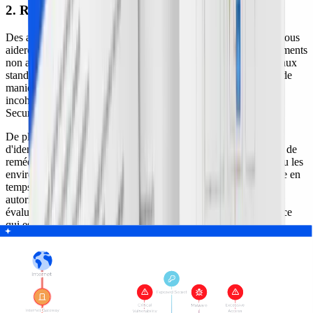
2. Réaliser des audits de configuration réguliers
Des audits réguliers de vos paramètres de configuration cloud vous
aideront à identifier des erreurs de configuration ou des changements
non autorisés et à vérifier que votre posture de sécurité répond aux
standards. Pour mener des audits et des
scans de vulnérabilités
de
manière continue, utilisez des outils automatisés qui détectent
incohérences et erreurs, tels qu'AWS Audit Manager ou Azure
Security Center.
De plus, une solution unifiée cloud-native comme Wiz permet
d'identifier des problèmes de sécurité et de proposer des actions de
remédiation priorisées. En effet, sa plateforme scanne en continu les
environnements cloud sur AWS et Azure, sans agents, et détecte en
temps réel des erreurs de configuration, des changements non
autorisés et des problèmes de conformité. Wiz fournit aussi des
évaluations de vulnérabilités priorisées pour savoir exactement ce
qui est à risque, quels sujets traiter en priorité et comment.
Bonnes pratiques de cloud security
controls correctifs
Voici deux contrôles à exploiter pour renforcer votre sécurité cloud :