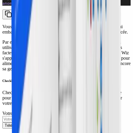
anomalies 
=
 model.predict
(data)
Vous pouvez également adopter une plateforme cloud-native qui
embarque les dernières avancées en IA pour une sécurité renforcée.
Par exemple, la solution Cloud Detection and Response de Wiz
utilise l'IA pour identifier et remédier les risques en corrélant des
facteurs de risque à travers les environnements cloud. En outre, Wiz
s'appuie sur des fournisseurs d'IA tiers, comme Azure OpenAI, pour
alimenter des fonctionnalités telles qu'Ask AI, ce qui renforce encore
sa gestion de la posture de sécurité.
Checklist d'auto-évaluation de la sécurité cloud
Checklist d'auto-évaluation des risques cloud de Wiz est conçue
pour vous aider à adopter une approche proactive pour sécuriser
votre environnement cloud.
Votre adresse e-mail professionnelle ici
Télécharger