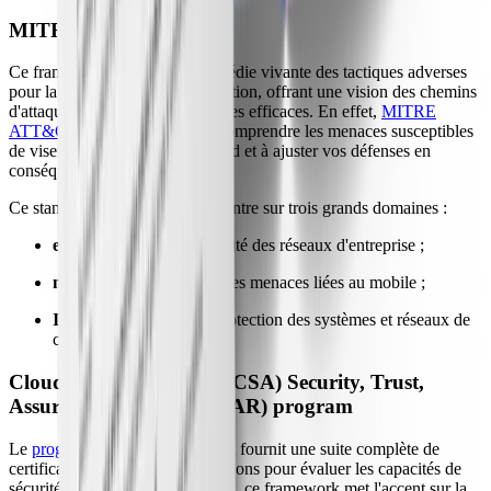
MITRE ATT&CK®
Ce framework est une encyclopédie vivante des tactiques adverses
pour la modélisation et la simulation, offrant une vision des chemins
d'attaque possibles et des défenses efficaces. En effet,
MITRE
ATT&CK®
vous aide aussi à comprendre les menaces susceptibles
de viser votre infrastructure cloud et à ajuster vos défenses en
conséquence.
Ce standard de sécurité se concentre sur trois grands domaines :
enterprise :
cible la sécurité des réseaux d'entreprise ;
mobile :
met l'accent sur les menaces liées au mobile ;
ICS :
se focalise sur la protection des systèmes et réseaux de
contrôle industriel.
Cloud Security Alliance (CSA) Security, Trust,
Assurance, and Risk (STAR) program
Le
programme STAR de la CSA
fournit une suite complète de
certifications et de recommandations pour évaluer les capacités de
sécurité des services cloud. Ainsi, ce framework met l'accent sur la