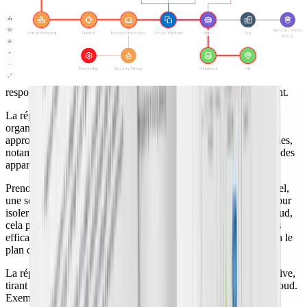
1. Construire un plan de réponse aux incidents cloud
Chaque organisation doit disposer d'un
plan de réponse aux
incidents
pour faire face aux violations, vulnérabilités ou erreurs
affectant la sécurité, l'intégrité et l'accessibilité de ses données. Ainsi,
vous devez anticiper chaque type d'incident et définir des rôles, des
responsabilités et des protocoles précis pour répondre rapidement.
La réponse et la remédiation aux incidents exigent des plans
organisés et efficaces, mais l'infrastructure conditionne votre
approche. En effet, la sécurité cloud présente des défis spécifiques,
notamment la sécurité des données à travers des emplacements, des
appareils, des data centers et des environnements hybrides.
Prenons l'exemple du confinement. Dans un contexte traditionnel,
une solution EDR est généralement la méthode la plus rapide pour
isoler une machine compromise du réseau. Pourtant, dans le cloud,
cela peut ne pas fonctionner. Les équipes résolvent souvent plus
efficacement en modifiant les paramètres des security groups via le
plan de contrôle.
La réponse aux incidents cloud requiert une approche cloud-native,
tirant parti de l'IA, de l'automatisation et d'une visibilité multi-cloud.
Exemples de mise en œuvre :