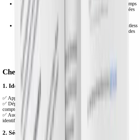
détection de tous les facteurs de risque :
identifiez en temps
réel risques, expositions réseau, secrets, malwares et données
sensibles, de la prévention à la détection ;
élimination des angles morts :
utilisez une visibilité agentless
pour détecter des écarts de sécurité en tirant parti des API des
fournisseurs de services cloud, ce qui vous évite la
configuration et la maintenance d'agents.
Coup d'œil dans une CNAPP : la page Inventory de
Wiz
Checklist de cloud security controls
1. Identity & Access Management (IAM)
✅ Appliquez le principe du moindre privilège (RBAC, ABAC)
✅ Déployez la MFA pour tous les utilisateurs, en particulier les
comptes à privilèges
✅ Auditez régulièrement les politiques IAM et supprimez des
identifiants inutilisés
2. Sécurité des données