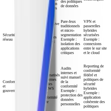
des politiques
Exemple : prévention
de données
des fuites de données
Pare-feux
VPN et
Pare-feux cloud-native
traditionnels
passerelles
(network security
et micro-
hybrides
groups et security
Sécurité
segmentation
sécurisées
groups) et protocoles
réseau
Exemple :
Exemple :
zero trust Exemple :
isolation des
connexions
segmentation du
applications
entre le sur site
réseau cloud
critiques
et le cloud
Reporting de
Audits
Frameworks de
conformité
internes et
conformité automatisés
fédéré et
suivi manuel
avec des plateformes
politiques de
Conformité
de la
comme Wiz et des
sécurité
et
conformité
outils comme AWS
hybrides
gouvernance
Exemple :
Audit Manager
Exemple :
protection des
Exemple : conformité
application
données
PCI rationalisée
cohérente des
personnelles
politiques