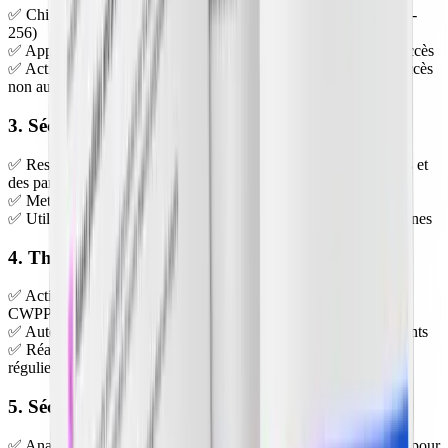
✅ Chiffrez les données au repos et en transit (TLS 1.2/1.3, AES-
256)
✅ Appliquez une classification des données et des contrôles d'accès
✅ Activez la journalisation et la supervision pour détecter des accès
non autorisés
3. Sécurité réseau
✅ Restreignez les flux entrants/sortants avec des security groups et
des pare-feux
✅ Mettez en place des réseaux privés (VPC, endpoints privés)
✅ Utilisez les principes zero trust pour les communications internes
4. Threat detection & response
✅ Activez la supervision cloud-native (une solution CSPM, un
CWPP, un SIEM)
✅ Automatisez la détection d'anomalies et la réponse aux incidents
✅ Réalisez des évaluations de sécurité et des tests d'intrusion
réguliers
5. Sécurité des applications et des workloads
✅ Analysez les images de conteneurs et les fonctions serverless pour