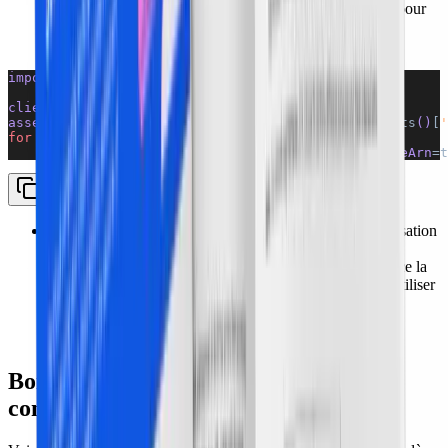
pouvez utiliser un script Python, tel qu'AWS Inspector, pour
effectuer des scans de vulnérabilités automatisés en
environnement cloud :
import 
boto3
client 
=
 boto3.client
(
'inspector'
)
assessment_targets 
=
 client.list_assessment_targets
()
[
'
for
 target 
in
 assessment_targets:
    client.start_assessment_run(assessmentTemplateArn
=t
prioriser les risques selon l'impact potentiel :
la priorisation
garantit une allocation efficace des ressources vers les
vulnérabilités les plus critiques en premier, ce qui renforce la
résilience de votre environnement cloud. Vous pouvez utiliser
une matrice de contrôles cloud dans des outils comme
Microsoft Excel ou Google Sheets pour catégoriser et
prioriser les risques selon leur impact et leur probabilité.
Bonnes pratiques de cloud security
controls de détection