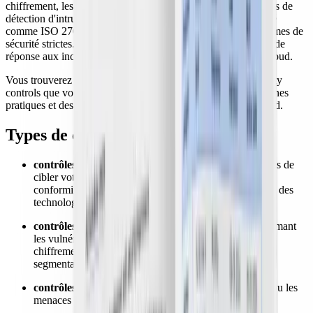
chiffrement, les contrôles d'accès, les pare-feux et les systèmes de
détection d'intrusion. En outre, des frameworks de conformité
comme ISO 27001 et SOC 2 contribuent à appliquer des normes de
sécurité strictes. Enfin, une supervision régulière et des plans de
réponse aux incidents renforcent la résilience de la sécurité cloud.
Vous trouverez ci-dessous les différents types de cloud security
controls que vous pouvez mettre en œuvre, ainsi que des bonnes
pratiques et des outils pour améliorer votre infrastructure cloud.
Types de cloud security controls
contrôles dissuasifs :
dissuadez les attaquants potentiels de
cibler votre infrastructure grâce à des certifications de
conformité, des bannières d'avertissement de sécurité et des
technologies à jour ;
contrôles préventifs :
prévenez les incidents en supprimant
les vulnérabilités et en restreignant les accès via le
chiffrement, l'authentification multifacteur (MFA) et la
segmentation réseau ;
contrôles détectifs :
surveillez les activités anormales ou les
menaces à l'aide d'outils comme des IDS et un SIEM ;