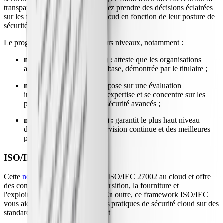
transparence afin que vous puissiez prendre des décisions éclairées
sur les fournisseurs de services cloud en fonction de leur posture de
sécurité.
Le programme comprend plusieurs niveaux, notamment :
niveau I (autoévaluation) :
atteste que les organisations
appliquent une sécurité de base, démontrée par le titulaire ;
niveau II (audit tiers) :
repose sur une évaluation
indépendante qui prouve l'expertise et se concentre sur les
protocoles et pratiques de sécurité avancés ;
niveau III (audit continu) :
garantit le plus haut niveau
d'assurance avec une supervision continue et des meilleures
pratiques de sécurité.
ISO/IEC 27017:2015
Cette
norme internationale
étend ISO/IEC 27002 au cloud et offre
des conseils spécifiques sur l'acquisition, la fourniture et
l'exploitation de services cloud. En outre, ce framework ISO/IEC
vous aide également à aligner vos pratiques de sécurité cloud sur des
standards reconnus mondialement.