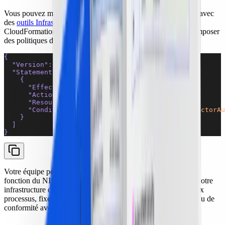
Vous pouvez mettre en œuvre un framework de gouvernance avec
des
outils Infrastructure as Code
comme Terraform ou AWS
CloudFormation. Par exemple, ce script Terraform permet d'imposer
des politiques de tags :
{
  "Version"
: 
"2012-10-17"
,
  "Statement"
: [
    {
      "Effect"
: 
"Allow"
,
      "Action"
: 
"s3:*"
,
      "Resource"
: 
"*"
,
      "Condition"
: 
{
"StringEquals"
:
 {
"aws:MultiFactorAu
    }
  ]
}
Votre équipe peut également créer des modules pour chaque
fonction du NIST afin d'imposer des politiques à l'échelle de votre
infrastructure cloud. À mesure que vous déployez de nouveaux
processus, fixez-vous pour objectif d'atteindre un certain niveau de
conformité avec le framework choisi dans les six mois.