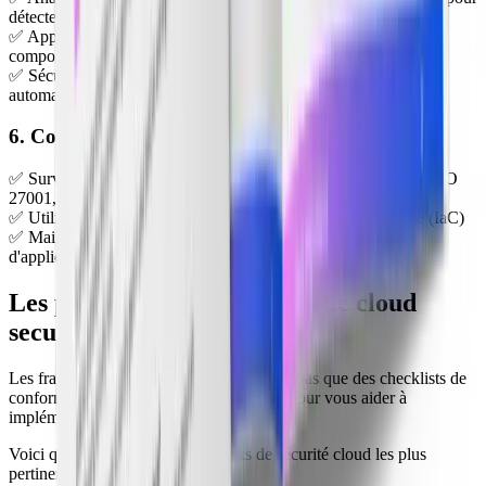
détecter des vulnérabilités
✅ Appliquez une protection runtime (un EDR, détection
comportementale)
✅ Sécurisez les pipelines CI/CD avec des security controls
automatisés
6. Conformité et gouvernance
✅ Surveillez en continu la conformité réglementaire (SOC 2, ISO
27001, NIST)
✅ Utilisez des scans de sécurité pour l'Infrastructure as Code (IaC)
✅ Maintenez un cadre centralisé de politiques de sécurité et
d'application
Les principaux frameworks de cloud
security controls
Les frameworks de sécurité cloud ne sont pas que des checklists de
conformité — ils servent aussi de guides pour vous aider à
implémenter des cloud security controls.
Voici quelques-uns des frameworks de sécurité cloud les plus
pertinents aujourd'hui :